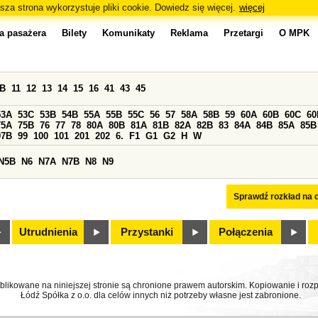
sza strona wykorzystuje pliki cookie. Dowiedz się więcej.
więcej
a pasażera
Bilety
Komunikaty
Reklama
Przetargi
O MPK
0B
11
12
13
14
15
16
41
43
45
53A
53C
53B
54B
55A
55B
55C
56
57
58A
58B
59
60A
60B
60C
60
75A
75B
76
77
78
80A
80B
81A
81B
82A
82B
83
84A
84B
85A
85B
97B
99
100
101
201
202
6.
F1
G1
G2
H
W
N5B
N6
N7A
N7B
N8
N9
Sprawdź rozkład na d
Utrudnienia
Przystanki
Połączenia
ublikowane na niniejszej stronie są chronione prawem autorskim. Kopiowanie i r
Łódź Spółka z o.o. dla celów innych niż potrzeby własne jest zabronione.