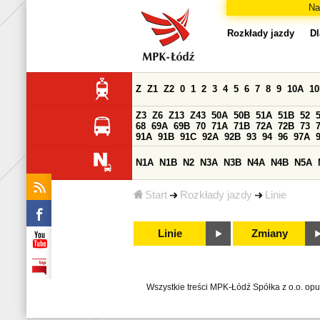
Na
Rozkłady jazdy
Dl
Z
Z1
Z2
0
1
2
3
4
5
6
7
8
9
10A
1
Z3
Z6
Z13
Z43
50A
50B
51A
51B
52
68
69A
69B
70
71A
71B
72A
72B
73
91A
91B
91C
92A
92B
93
94
96
97A
N1A
N1B
N2
N3A
N3B
N4A
N4B
N5A
Start
Rozkłady jazdy
Linie
Linie
Zmiany
Wszystkie treści MPK-Łódź Spółka z o.o. op