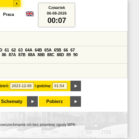
x
Czwartek
06-08-2026
Praca
00:07
D
61
62
63
64A
64B
65A
65B
66
67
86
87A
87B
88A
88B
88C
88D
89
90
zień:
i godzinę:
Schematy
Pobierz
ozpowszechnianie ich bez pisemnej zgody MPK-