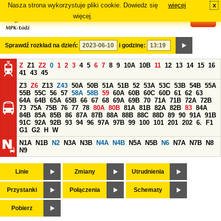
Nasza strona wykorzystuje pliki cookie. Dowiedz się
więcej
x
#
więcej.
Sprawdź rozkład na dzień:
i godzinę:
Z
Z1
Z2
0
1
2
3
4
5
6
7
8
9
10A
10B
11
12
13
14
15
16
41
43
45
Z3
Z6
Z13
Z43
50A
50B
51A
51B
52
53A
53C
53B
54B
55A
55B
55C
56
57
58A
58B
59
60A
60B
60C
60D
61
62
63
64A
64B
65A
65B
66
67
68
69A
69B
70
71A
71B
72A
72B
73
75A
75B
76
77
78
80A
80B
81A
81B
82A
82B
83
84A
84B
85A
85B
86
87A
87B
88A
88B
88C
88D
89
90
91A
91B
91C
92A
92B
93
94
96
97A
97B
99
100
101
201
202
6.
F1
G1
G2
H
W
N1A
N1B
N2
N3A
N3B
N4A
N4B
N5A
N5B
N6
N7A
N7B
N8
N9
Linie
Zmiany
Utrudnienia
Przystanki
Połączenia
Schematy
Pobierz