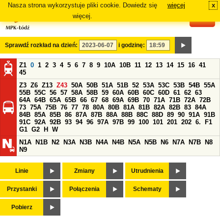
Nasza strona wykorzystuje pliki cookie. Dowiedz się
więcej
x
#
więcej.
Sprawdź rozkład na dzień:
i godzinę:
Z1
0
1
2
3
4
5
6
7
8
9
10A
10B
11
12
13
14
15
16
41
45
Z3
Z6
Z13
Z43
50A
50B
51A
51B
52
53A
53C
53B
54B
55A
55B
55C
56
57
58A
58B
59
60A
60B
60C
60D
61
62
63
64A
64B
65A
65B
66
67
68
69A
69B
70
71A
71B
72A
72B
73
75A
75B
76
77
78
80A
80B
81A
81B
82A
82B
83
84A
84B
85A
85B
86
87A
87B
88A
88B
88C
88D
89
90
91A
91B
91C
92A
92B
93
94
96
97A
97B
99
100
101
201
202
6.
F1
G1
G2
H
W
N1A
N1B
N2
N3A
N3B
N4A
N4B
N5A
N5B
N6
N7A
N7B
N8
N9
Linie
Zmiany
Utrudnienia
Przystanki
Połączenia
Schematy
Pobierz