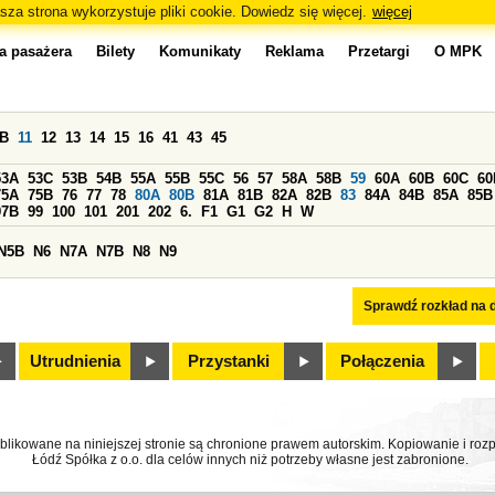
sza strona wykorzystuje pliki cookie. Dowiedz się więcej.
więcej
a pasażera
Bilety
Komunikaty
Reklama
Przetargi
O MPK
0B
11
12
13
14
15
16
41
43
45
53A
53C
53B
54B
55A
55B
55C
56
57
58A
58B
59
60A
60B
60C
60
75A
75B
76
77
78
80A
80B
81A
81B
82A
82B
83
84A
84B
85A
85B
97B
99
100
101
201
202
6.
F1
G1
G2
H
W
N5B
N6
N7A
N7B
N8
N9
Sprawdź rozkład na d
Utrudnienia
Przystanki
Połączenia
ublikowane na niniejszej stronie są chronione prawem autorskim. Kopiowanie i r
Łódź Spółka z o.o. dla celów innych niż potrzeby własne jest zabronione.