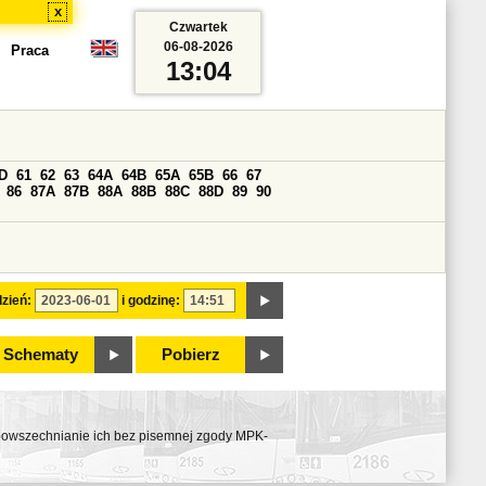
x
Czwartek
06-08-2026
Praca
13:04
D
61
62
63
64A
64B
65A
65B
66
67
86
87A
87B
88A
88B
88C
88D
89
90
zień:
i godzinę:
Schematy
Pobierz
ozpowszechnianie ich bez pisemnej zgody MPK-