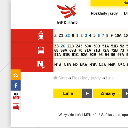
Na
Rozkłady jazdy
Dl
Z
Z1
Z2
0
1
2
3
4
5
6
7
8
9
10A
1
Z3
Z6
Z13
Z43
50A
50B
51A
51B
52
68
69A
69B
70
71A
71B
72A
72B
73
91A
91B
91C
92A
92B
93
94
96
97A
N1A
N1B
N2
N3A
N3B
N4A
N4B
N5A
Start
Rozkłady jazdy
Linie
Linie
Zmiany
Wszystkie treści MPK-Łódź Spółka z o.o. op