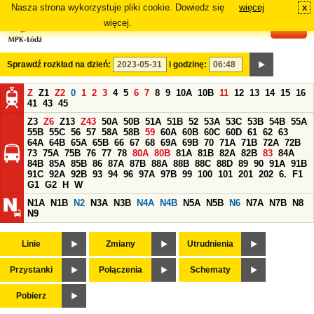
Nasza strona wykorzystuje pliki cookie. Dowiedz się
więcej
x
#
więcej.
Sprawdź rozkład na dzień:
i godzinę:
Z
Z1
Z2
0
1
2
3
4
5
6
7
8
9
10A
10B
11
12
13
14
15
16
41
43
45
Z3
Z6
Z13
Z43
50A
50B
51A
51B
52
53A
53C
53B
54B
55A
55B
55C
56
57
58A
58B
59
60A
60B
60C
60D
61
62
63
64A
64B
65A
65B
66
67
68
69A
69B
70
71A
71B
72A
72B
73
75A
75B
76
77
78
80A
80B
81A
81B
82A
82B
83
84A
84B
85A
85B
86
87A
87B
88A
88B
88C
88D
89
90
91A
91B
91C
92A
92B
93
94
96
97A
97B
99
100
101
201
202
6.
F1
G1
G2
H
W
N1A
N1B
N2
N3A
N3B
N4A
N4B
N5A
N5B
N6
N7A
N7B
N8
N9
Linie
Zmiany
Utrudnienia
Przystanki
Połączenia
Schematy
Pobierz