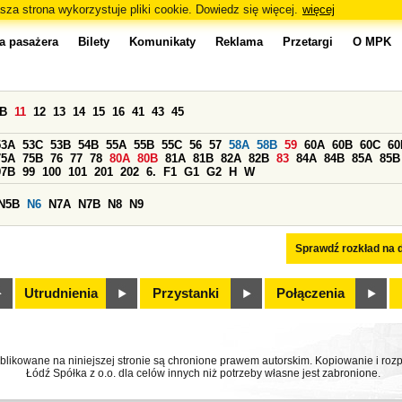
sza strona wykorzystuje pliki cookie. Dowiedz się więcej.
więcej
a pasażera
Bilety
Komunikaty
Reklama
Przetargi
O MPK
0B
11
12
13
14
15
16
41
43
45
53A
53C
53B
54B
55A
55B
55C
56
57
58A
58B
59
60A
60B
60C
60
75A
75B
76
77
78
80A
80B
81A
81B
82A
82B
83
84A
84B
85A
85B
97B
99
100
101
201
202
6.
F1
G1
G2
H
W
N5B
N6
N7A
N7B
N8
N9
Sprawdź rozkład na d
Utrudnienia
Przystanki
Połączenia
ublikowane na niniejszej stronie są chronione prawem autorskim. Kopiowanie i r
Łódź Spółka z o.o. dla celów innych niż potrzeby własne jest zabronione.