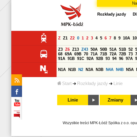
Na
Rozkłady jazdy
Dl
Z
Z1
Z2
0
1
2
3
4
5
6
7
8
9
10A
1
Z3
Z6
Z13
Z43
50A
50B
51A
51B
52
68
69A
69B
70
71A
71B
72A
72B
73
91A
91B
91C
92A
92B
93
94
96
97A
N1A
N1B
N2
N3A
N3B
N4A
N4B
N5A
Start
Rozkłady jazdy
Linie
Linie
Zmiany
Wszystkie treści MPK-Łódź Spółka z o.o. op