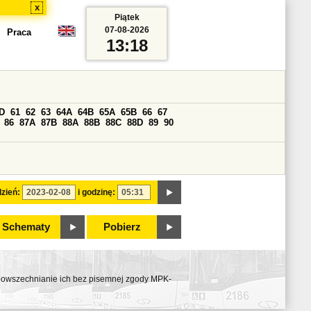
x
Piątek
07-08-2026
Praca
13:18
D
61
62
63
64A
64B
65A
65B
66
67
86
87A
87B
88A
88B
88C
88D
89
90
zień:
i godzinę:
Schematy
Pobierz
ozpowszechnianie ich bez pisemnej zgody MPK-