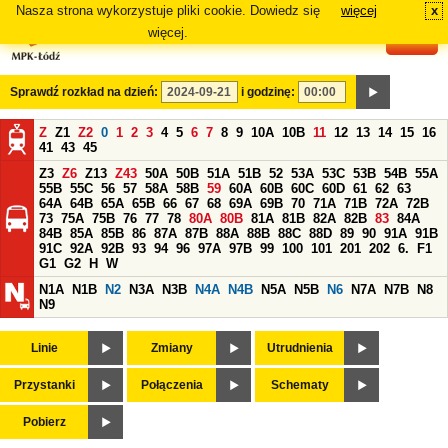
Nasza strona wykorzystuje pliki cookie. Dowiedz się
więcej
x
#
więcej.
Sprawdź rozkład na dzień:
i godzinę:
Z
Z1
Z2
0
1
2
3
4
5
6
7
8
9
10A
10B
11
12
13
14
15
16
41
43
45
Z3
Z6
Z13
Z43
50A
50B
51A
51B
52
53A
53C
53B
54B
55A
55B
55C
56
57
58A
58B
59
60A
60B
60C
60D
61
62
63
64A
64B
65A
65B
66
67
68
69A
69B
70
71A
71B
72A
72B
73
75A
75B
76
77
78
80A
80B
81A
81B
82A
82B
83
84A
84B
85A
85B
86
87A
87B
88A
88B
88C
88D
89
90
91A
91B
91C
92A
92B
93
94
96
97A
97B
99
100
101
201
202
6.
F1
G1
G2
H
W
N1A
N1B
N2
N3A
N3B
N4A
N4B
N5A
N5B
N6
N7A
N7B
N8
N9
Linie
Zmiany
Utrudnienia
Przystanki
Połączenia
Schematy
Pobierz