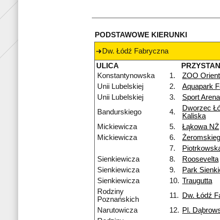
PODSTAWOWE KIERUNKI
Dw. Łódź Fabryczna
ULICA
PRZYSTA
Konstantynowska
1.
ZOO Orient
Unii Lubelskiej
2.
Aquapark F
Unii Lubelskiej
3.
Sport Aren
Dworzec Łó
Bandurskiego
4.
Kaliska
Mickiewicza
5.
Łąkowa NŻ
Mickiewicza
6.
Żeromskie
7.
Piotrkowsk
Sienkiewicza
8.
Roosevelta
Sienkiewicza
9.
Park Sienk
Sienkiewicza
10.
Traugutta
Rodziny
11.
Dw. Łódź F
Poznańskich
Narutowicza
12.
Pl. Dąbrow