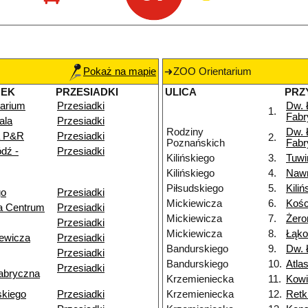
Pokaż na mapie
ZOO Orientarium
NEK
PRZESIADKI
ULICA
PRZ
arium
Przesiadki
Dw. 
1.
Fabr
ala
Przesiadki
Rodziny
Dw. 
a P&R
Przesiadki
2.
Poznańskich
Fabr
dź -
Przesiadki
Kilińskiego
3.
Tuw
Kilińskiego
4.
Nawr
Piłsudskiego
5.
Kiliń
go
Przesiadki
Mickiewicza
6.
Kośc
a Centrum
Przesiadki
Mickiewicza
7.
Żero
Przesiadki
Mickiewicza
8.
Łąk
iewicza
Przesiadki
Bandurskiego
9.
Dw. 
Przesiadki
Bandurskiego
10.
Atla
Przesiadki
abryczna
Krzemieniecka
11.
Kowi
skiego
Przesiadki
Krzemieniecka
12.
Retk