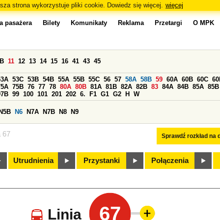
sza strona wykorzystuje pliki cookie. Dowiedz się więcej.
więcej
a pasażera
Bilety
Komunikaty
Reklama
Przetargi
O MPK
0B
11
12
13
14
15
16
41
43
45
53A
53C
53B
54B
55A
55B
55C
56
57
58A
58B
59
60A
60B
60C
60
75A
75B
76
77
78
80A
80B
81A
81B
82A
82B
83
84A
84B
85A
85B
97B
99
100
101
201
202
6.
F1
G1
G2
H
W
N5B
N6
N7A
N7B
N8
N9
a 67
Sprawdź rozkład na d
Utrudnienia
Przystanki
Połączenia
67
Linia