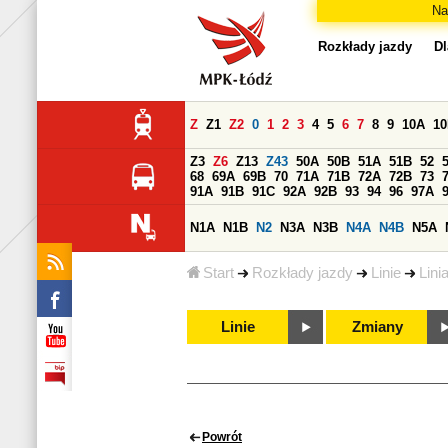
Na
Rozkłady jazdy
Dl
Z
Z1
Z2
0
1
2
3
4
5
6
7
8
9
10A
1
Z3
Z6
Z13
Z43
50A
50B
51A
51B
52
68
69A
69B
70
71A
71B
72A
72B
73
91A
91B
91C
92A
92B
93
94
96
97A
N1A
N1B
N2
N3A
N3B
N4A
N4B
N5A
Start
Rozkłady jazdy
Linie
Lini
Linie
Zmiany
Powrót