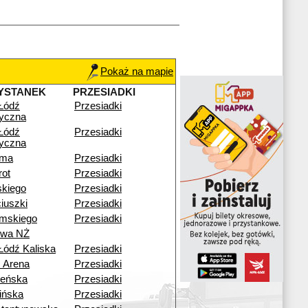
Pokaż na mapie
YSTANEK
PRZESIADKI
Łódź
Przesiadki
yczna
Łódź
Przesiadki
yczna
ima
Przesiadki
ot
Przesiadki
skiego
Przesiadki
iuszki
Przesiadki
mskiego
Przesiadki
owa NŻ
Łódź Kaliska
Przesiadki
s Arena
Przesiadki
eńska
Przesiadki
ińska
Przesiadki