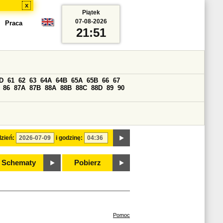
x
Piątek
07-08-2026
Praca
21:51
D
61
62
63
64A
64B
65A
65B
66
67
86
87A
87B
88A
88B
88C
88D
89
90
zień:
i godzinę:
Schematy
Pobierz
Pomoc