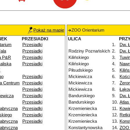
Pokaż na mapie
ZOO Orientarium
NEK
PRZESIADKI
ULICA
PRZ
tarium
Przesiadki
1.
Dw. 
ala
Przesiadki
Rodziny Poznańskich
2.
Dw. 
na P&R
Przesiadki
Kilińskiego
3.
Tuwi
aliska
Przesiadki
Kilińskiego
4.
Nawr
Ż
Piłsudskiego
5.
Kiliń
go
Przesiadki
Mickiewicza
6.
Kości
ka Centrum
Przesiadki
Mickiewicza
7.
Żero
Przesiadki
Mickiewicza
8.
Łąko
iewicza
Przesiadki
Bandurskiego
9.
Dw. Ł
Przesiadki
Bandurskiego
10.
Atlas
Fabryczna
Przesiadki
Krzemieniecka
11.
Kowi
skiego
Przesiadki
Krzemieniecka
12.
Retk
Fabryczna
Przesiadki
Krzemieniecka
13.
Kons
Fabryczna
Konstantynowska
14.
ZOO 