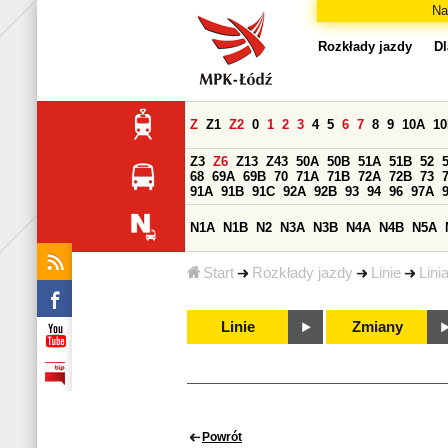
Na
Rozkłady jazdy
Dl
Z
Z1
Z2
0
1
2
3
4
5
6
7
8
9
10A
1
Z3
Z6
Z13
Z43
50A
50B
51A
51B
52
68
69A
69B
70
71A
71B
72A
72B
73
91A
91B
91C
92A
92B
93
94
96
97A
N1A
N1B
N2
N3A
N3B
N4A
N4B
N5A
Start
Rozkłady jazdy
Linie
Lini
Linie
Zmiany
Powrót