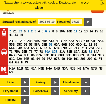
Nasza strona wykorzystuje pliki cookie. Dowiedz się
więcej
x
#
więcej.
Sprawdź rozkład na dzień:
i godzinę:
Z
Z1
Z2
0
1
2
3
4
5
6
7
8
9
10A
10B
11
12
13
14
15
16
41
43
45
Z3
Z6
Z13
Z43
50A
50B
51A
51B
52
53A
53C
53B
54B
55A
55B
55C
56
57
58A
58B
59
60A
60B
60C
60D
61
62
63
64A
64B
65A
65B
66
67
68
69A
69B
70
71A
71B
72A
72B
73
75A
75B
76
77
78
80A
80B
81A
81B
82A
82B
83
84A
84B
85A
85B
86
87A
87B
88A
88B
88C
88D
89
90
91A
91B
91C
92A
92B
93
94
96
97A
97B
99
100
101
201
202
6.
F1
G1
G2
H
W
N1A
N1B
N2
N3A
N3B
N4A
N4B
N5A
N5B
N6
N7A
N7B
N8
N9
Linie
Zmiany
Utrudnienia
Przystanki
Połączenia
Schematy
Pobierz