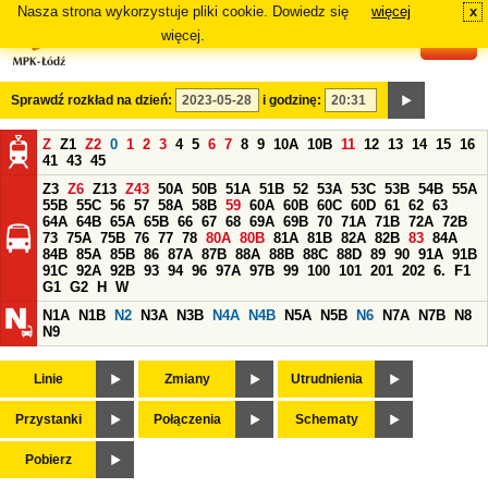
Nasza strona wykorzystuje pliki cookie. Dowiedz się
więcej
x
#
więcej.
Sprawdź rozkład na dzień:
i godzinę:
Z
Z1
Z2
0
1
2
3
4
5
6
7
8
9
10A
10B
11
12
13
14
15
16
41
43
45
Z3
Z6
Z13
Z43
50A
50B
51A
51B
52
53A
53C
53B
54B
55A
55B
55C
56
57
58A
58B
59
60A
60B
60C
60D
61
62
63
64A
64B
65A
65B
66
67
68
69A
69B
70
71A
71B
72A
72B
73
75A
75B
76
77
78
80A
80B
81A
81B
82A
82B
83
84A
84B
85A
85B
86
87A
87B
88A
88B
88C
88D
89
90
91A
91B
91C
92A
92B
93
94
96
97A
97B
99
100
101
201
202
6.
F1
G1
G2
H
W
N1A
N1B
N2
N3A
N3B
N4A
N4B
N5A
N5B
N6
N7A
N7B
N8
N9
Linie
Zmiany
Utrudnienia
Przystanki
Połączenia
Schematy
Pobierz