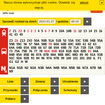
Nasza strona wykorzystuje pliki cookie. Dowiedz się
więcej
x
#
więcej.
Sprawdź rozkład na dzień:
i godzinę:
Z
Z1
Z2
0
1
2
3
4
5
6
7
8
9
10A
10B
11
12
13
14
15
16
41
43
45
Z3
Z6
Z13
Z43
50A
50B
51A
51B
52
53A
53C
53B
54B
55A
55B
55C
56
57
58A
58B
59
60A
60B
60C
60D
61
62
63
64A
64B
65A
65B
66
67
68
69A
69B
70
71A
71B
72A
72B
73
75A
75B
76
77
78
80A
80B
81A
81B
82A
82B
83
84A
84B
85A
85B
86
87A
87B
88A
88B
88C
88D
89
90
91A
91B
91C
92A
92B
93
94
96
97A
97B
99
100
101
201
202
6.
F1
G1
G2
H
W
N1A
N1B
N2
N3A
N3B
N4A
N4B
N5A
N5B
N6
N7A
N7B
N8
N9
Linie
Zmiany
Utrudnienia
Przystanki
Połączenia
Schematy
Pobierz