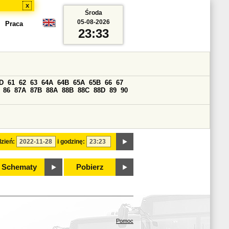
x
Środa
05-08-2026
Praca
23:33
D
61
62
63
64A
64B
65A
65B
66
67
86
87A
87B
88A
88B
88C
88D
89
90
zień:
i godzinę:
Schematy
Pobierz
Pomoc