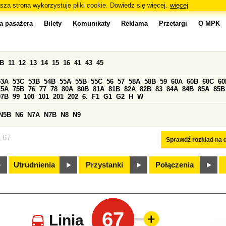
sza strona wykorzystuje pliki cookie. Dowiedz się więcej.
więcej
a pasażera
Bilety
Komunikaty
Reklama
Przetargi
O MPK
0B
11
12
13
14
15
16
41
43
45
53A
53C
53B
54B
55A
55B
55C
56
57
58A
58B
59
60A
60B
60C
60
75A
75B
76
77
78
80A
80B
81A
81B
82A
82B
83
84A
84B
85A
85B
97B
99
100
101
201
202
6.
F1
G1
G2
H
W
N5B
N6
N7A
N7B
N8
N9
a 67
Sprawdź rozkład na d
Utrudnienia
Przystanki
Połączenia
67
Linia