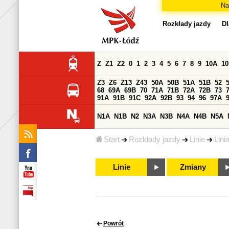
Na
Rozkłady jazdy
Dl
Z
Z1
Z2
0
1
2
3
4
5
6
7
8
9
10A
1
Z3
Z6
Z13
Z43
50A
50B
51A
51B
52
68
69A
69B
70
71A
71B
72A
72B
73
91A
91B
91C
92A
92B
93
94
96
97A
N1A
N1B
N2
N3A
N3B
N4A
N4B
N5A
Start
Rozkłady jazdy
Linie
Lini
Linie
Zmiany
Powrót