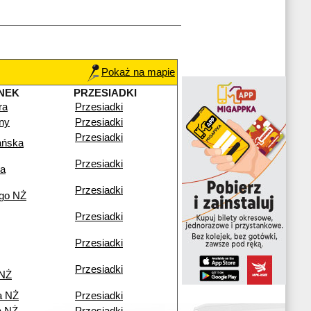
Pokaż na mapie
NEK
PRZESIADKI
ra
Przesiadki
lny
Przesiadki
Przesiadki
ańska
Przesiadki
ka
Przesiadki
go NŻ
Przesiadki
Przesiadki
Przesiadki
 NŻ
a NŻ
Przesiadki