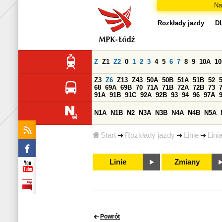
Na
Rozkłady jazdy
Dl
Z
Z1
Z2
0
1
2
3
4
5
6
7
8
9
10A
1
Z3
Z6
Z13
Z43
50A
50B
51A
51B
52
68
69A
69B
70
71A
71B
72A
72B
73
91A
91B
91C
92A
92B
93
94
96
97A
N1A
N1B
N2
N3A
N3B
N4A
N4B
N5A
Start
Rozkłady jazdy
Linie
Lini
Linie
Zmiany
Powrót