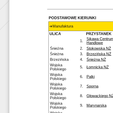
PODSTAWOWE KIERUNKI
Manufaktura
ULICA
PRZYSTANEK
Sikawa Centru
1.
Handlowe
Śnieżna
2.
Stokowska NŻ
Śnieżna
3.
Brzezińska NŻ
Brzezińska
4.
Śnieżna NŻ
Wojska
5.
Łomnicka NŻ
Polskiego
Wojska
6.
Palki
Polskiego
Wojska
7.
Sporna
Polskiego
Wojska
8.
Głowackiego N
Polskiego
Wojska
9.
Marynarska
Polskiego