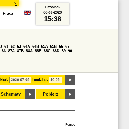
x
Czwartek
06-08-2026
Praca
15:38
D
61
62
63
64A
64B
65A
65B
66
67
86
87A
87B
88A
88B
88C
88D
89
90
zień:
i godzinę:
Schematy
Pobierz
Pomoc