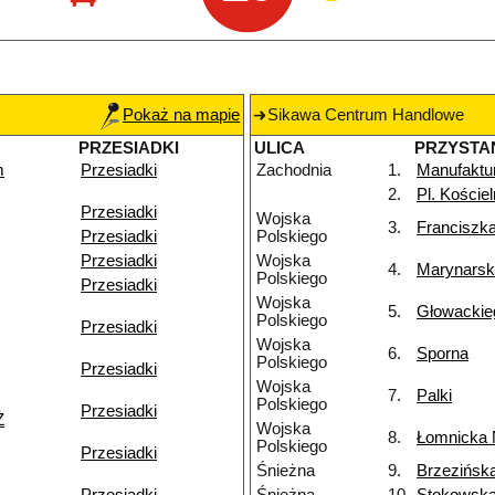
Pokaż na mapie
Sikawa Centrum Handlowe
PRZESIADKI
ULICA
PRZYSTA
m
Przesiadki
Zachodnia
1.
Manufaktu
2.
Pl. Koście
Przesiadki
Wojska
3.
Franciszk
Przesiadki
Polskiego
Przesiadki
Wojska
4.
Marynars
Polskiego
Przesiadki
Wojska
5.
Głowackie
Polskiego
Przesiadki
Wojska
6.
Sporna
Polskiego
Przesiadki
Wojska
7.
Palki
Polskiego
Przesiadki
Ż
Wojska
8.
Łomnicka
Polskiego
Przesiadki
Śnieżna
9.
Brzezińsk