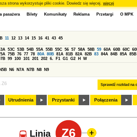
sza strona wykorzystuje pliki cookie. Dowiedz się więcej.
więcej
a pasażera
Bilety
Komunikaty
Reklama
Przetargi
O MPK
0B
11
12
13
14
15
16
41
43
45
53A
53C
53B
54B
55A
55B
55C
56
57
58A
58B
59
60A
60B
60C
60
75A
75B
76
77
78
80A
80B
81A
81B
82A
82B
83
84A
84B
85A
85B
97B
99
100
101
201
202
6.
F1
G1
G2
H
W
N5B
N6
N7A
N7B
N8
N9
a Z6
Sprawdź rozkład na d
Utrudnienia
Przystanki
Połączenia
Z6
Linia