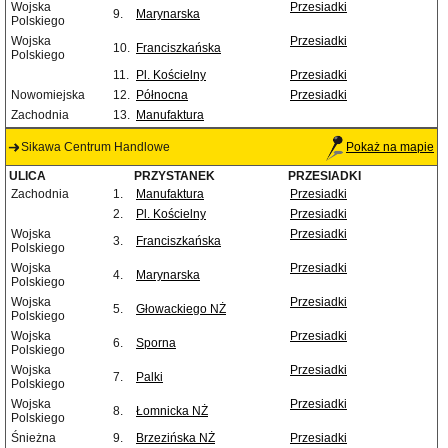
Wojska
Przesiadki
9.
Marynarska
Polskiego
Wojska
Przesiadki
10.
Franciszkańska
Polskiego
11.
Pl. Kościelny
Przesiadki
Nowomiejska
12.
Północna
Przesiadki
Zachodnia
13.
Manufaktura
Sikawa Centrum Handlowe
Pokaż na mapie
ULICA
PRZYSTANEK
PRZESIADKI
Zachodnia
1.
Manufaktura
Przesiadki
2.
Pl. Kościelny
Przesiadki
Wojska
Przesiadki
3.
Franciszkańska
Polskiego
Wojska
Przesiadki
4.
Marynarska
Polskiego
Wojska
Przesiadki
5.
Głowackiego NŻ
Polskiego
Wojska
Przesiadki
6.
Sporna
Polskiego
Wojska
Przesiadki
7.
Palki
Polskiego
Wojska
Przesiadki
8.
Łomnicka NŻ
Polskiego
Śnieżna
9.
Brzezińska NŻ
Przesiadki