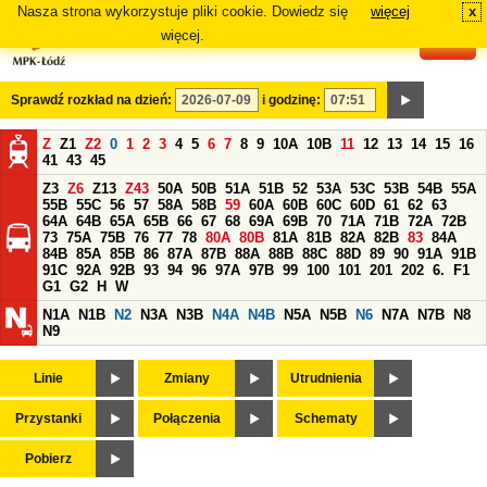
Nasza strona wykorzystuje pliki cookie. Dowiedz się
więcej
x
#
więcej.
Sprawdź rozkład na dzień:
i godzinę:
Z
Z1
Z2
0
1
2
3
4
5
6
7
8
9
10A
10B
11
12
13
14
15
16
41
43
45
Z3
Z6
Z13
Z43
50A
50B
51A
51B
52
53A
53C
53B
54B
55A
55B
55C
56
57
58A
58B
59
60A
60B
60C
60D
61
62
63
64A
64B
65A
65B
66
67
68
69A
69B
70
71A
71B
72A
72B
73
75A
75B
76
77
78
80A
80B
81A
81B
82A
82B
83
84A
84B
85A
85B
86
87A
87B
88A
88B
88C
88D
89
90
91A
91B
91C
92A
92B
93
94
96
97A
97B
99
100
101
201
202
6.
F1
G1
G2
H
W
N1A
N1B
N2
N3A
N3B
N4A
N4B
N5A
N5B
N6
N7A
N7B
N8
N9
Linie
Zmiany
Utrudnienia
Przystanki
Połączenia
Schematy
Pobierz