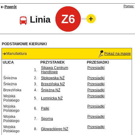
Pomoc
Powrót
Z6
Linia
PODSTAWOWE KIERUNKI
Manufaktura
Pokaż na mapie
ULICA
PRZYSTANEK
PRZESIADKI
Sikawa Centrum
Przesiadki
1.
Handlowe
Śnieżna
2.
Stokowska NŻ
Przesiadki
Śnieżna
3.
Brzezińska NŻ
Przesiadki
Brzezińska
4.
Śnieżna NŻ
Przesiadki
Wojska
Przesiadki
5.
Łomnicka NŻ
Polskiego
Wojska
Przesiadki
6.
Palki
Polskiego
Wojska
Przesiadki
7.
Sporna
Polskiego
Wojska
Przesiadki
8.
Głowackiego NŻ
Polskiego