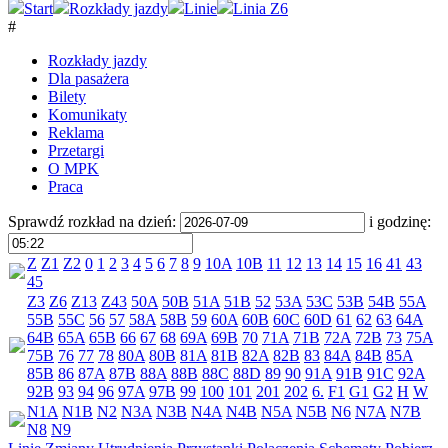
Start
Rozkłady jazdy
Linie
Linia Z6
#
Rozkłady jazdy
Dla pasażera
Bilety
Komunikaty
Reklama
Przetargi
O MPK
Praca
Sprawdź rozkład na dzień:
i godzinę:
Z
Z1
Z2
0
1
2
3
4
5
6
7
8
9
10A
10B
11
12
13
14
15
16
41
43
45
Z3
Z6
Z13
Z43
50A
50B
51A
51B
52
53A
53C
53B
54B
55A
55B
55C
56
57
58A
58B
59
60A
60B
60C
60D
61
62
63
64A
64B
65A
65B
66
67
68
69A
69B
70
71A
71B
72A
72B
73
75A
75B
76
77
78
80A
80B
81A
81B
82A
82B
83
84A
84B
85A
85B
86
87A
87B
88A
88B
88C
88D
89
90
91A
91B
91C
92A
92B
93
94
96
97A
97B
99
100
101
201
202
6.
F1
G1
G2
H
W
N1A
N1B
N2
N3A
N3B
N4A
N4B
N5A
N5B
N6
N7A
N7B
N8
N9