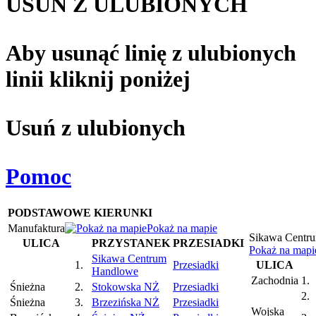
USUŃ Z ULUBIONYCH
Aby usunąć linię z ulubionych
linii kliknij poniżej
Usuń z ulubionych
Pomoc
PODSTAWOWE KIERUNKI
Manufaktura
Pokaż na mapie
Sikawa Centr
ULICA
PRZYSTANEK
PRZESIADKI
Pokaż na mapi
Sikawa Centrum
1.
Przesiadki
ULICA
Handlowe
Zachodnia
1.
Śnieżna
2.
Stokowska NŻ
Przesiadki
2.
Śnieżna
3.
Brzezińska NŻ
Przesiadki
Wojska