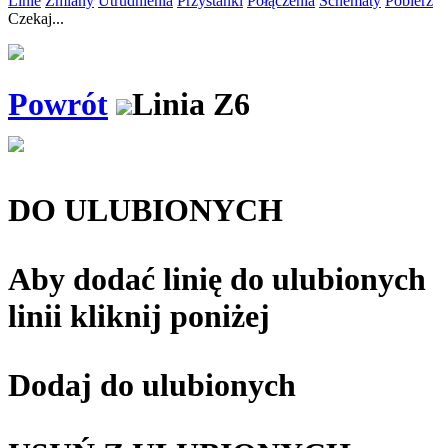
Linie
Zmiany
Utrudnienia
Przystanki
Połączenia
Schematy
Pobierz
Czekaj...
Powrót
Linia
Z6
DO ULUBIONYCH
Aby dodać linię do ulubionych
linii kliknij poniżej
Dodaj do ulubionych