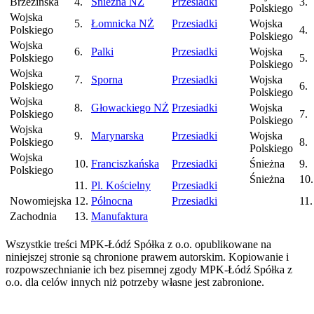
Brzezińska
4.
Śnieżna NŻ
Przesiadki
3.
Polskiego
Wojska
5.
Łomnicka NŻ
Przesiadki
Wojska
Polskiego
4.
Polskiego
Wojska
6.
Palki
Przesiadki
Wojska
Polskiego
5.
Polskiego
Wojska
7.
Sporna
Przesiadki
Wojska
Polskiego
6.
Polskiego
Wojska
8.
Głowackiego NŻ
Przesiadki
Wojska
Polskiego
7.
Polskiego
Wojska
9.
Marynarska
Przesiadki
Wojska
Polskiego
8.
Polskiego
Wojska
10.
Franciszkańska
Przesiadki
Śnieżna
9.
Polskiego
Śnieżna
10.
11.
Pl. Kościelny
Przesiadki
Nowomiejska
12.
Północna
Przesiadki
11.
Zachodnia
13.
Manufaktura
Wszystkie treści MPK-Łódź Spółka z o.o. opublikowane na
niniejszej stronie są chronione prawem autorskim. Kopiowanie i
rozpowszechnianie ich bez pisemnej zgody MPK-Łódź Spółka z
o.o. dla celów innych niż potrzeby własne jest zabronione.