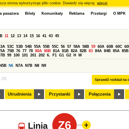
sza strona wykorzystuje pliki cookie. Dowiedz się więcej.
więcej
a pasażera
Bilety
Komunikaty
Reklama
Przetargi
O MPK
0B
11
12
13
14
15
16
41
43
45
53A
53C
53B
54B
55A
55B
55C
56
57
58A
58B
59
60A
60B
60C
60
75A
75B
76
77
78
80A
80B
81A
81B
82A
82B
83
84A
84B
85A
85B
97B
99
100
101
201
202
6.
F1
G1
G2
H
W
N5B
N6
N7A
N7B
N8
N9
a Z6
Sprawdź rozkład na d
Utrudnienia
Przystanki
Połączenia
Z6
Linia