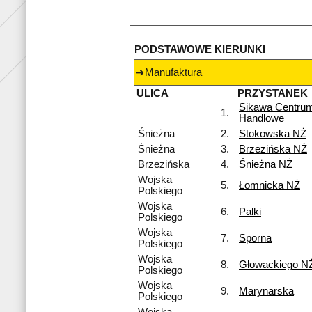
PODSTAWOWE KIERUNKI
Manufaktura
ULICA
PRZYSTANEK
Sikawa Centru
1.
Handlowe
Śnieżna
2.
Stokowska NŻ
Śnieżna
3.
Brzezińska NŻ
Brzezińska
4.
Śnieżna NŻ
Wojska
5.
Łomnicka NŻ
Polskiego
Wojska
6.
Palki
Polskiego
Wojska
7.
Sporna
Polskiego
Wojska
8.
Głowackiego N
Polskiego
Wojska
9.
Marynarska
Polskiego