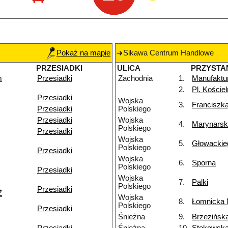
Pokaż na mapie
Sikawa Centrum Handlowe
PRZESIADKI
ULICA
PRZYSTA
m
Przesiadki
Zachodnia
1.
Manufaktu
2.
Pl. Koście
Przesiadki
Wojska
3.
Franciszk
Przesiadki
Polskiego
Przesiadki
Wojska
4.
Marynars
Polskiego
Przesiadki
Wojska
5.
Głowackie
Polskiego
Przesiadki
Wojska
6.
Sporna
Polskiego
Przesiadki
Wojska
7.
Palki
Polskiego
Przesiadki
Ż
Wojska
8.
Łomnicka
Polskiego
Przesiadki
Śnieżna
9.
Brzezińsk