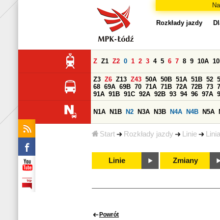
Na
Rozkłady jazdy
Dl
Z
Z1
Z2
0
1
2
3
4
5
6
7
8
9
10A
1
Z3
Z6
Z13
Z43
50A
50B
51A
51B
52
68
69A
69B
70
71A
71B
72A
72B
73
91A
91B
91C
92A
92B
93
94
96
97A
N1A
N1B
N2
N3A
N3B
N4A
N4B
N5A
Start
Rozkłady jazdy
Linie
Lini
Linie
Zmiany
Powrót