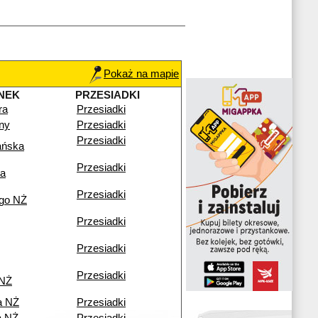
Pokaż na mapie
NEK
PRZESIADKI
ra
Przesiadki
lny
Przesiadki
Przesiadki
ańska
Przesiadki
ka
Przesiadki
go NŻ
Przesiadki
Przesiadki
Przesiadki
 NŻ
a NŻ
Przesiadki