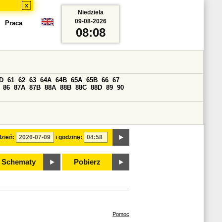
x
Niedziela
09-08-2026
Praca
08:08
D
61
62
63
64A
64B
65A
65B
66
67
86
87A
87B
88A
88B
88C
88D
89
90
zień:
i godzinę:
Schematy
Pobierz
Pomoc