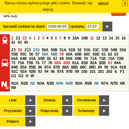
Nasza strona wykorzystuje pliki cookie. Dowiedz się
więcej
x
#
więcej.
Sprawdź rozkład na dzień:
i godzinę:
Z
Z1
Z2
0
1
2
3
4
5
6
7
8
9
10A
10B
11
12
13
14
15
16
41
43
45
Z3
Z6
Z13
Z43
50A
50B
51A
51B
52
53A
53C
53B
54B
55A
55B
55C
56
57
58A
58B
59
60A
60B
60C
60D
61
62
63
64A
64B
65A
65B
66
67
68
69A
69B
70
71A
71B
72A
72B
73
75A
75B
76
77
78
80A
80B
81A
81B
82A
82B
83
84A
84B
85A
85B
86
87A
87B
88A
88B
88C
88D
89
90
91A
91B
91C
92A
92B
93
94
96
97A
97B
99
100
101
201
202
6.
F1
G1
G2
H
W
N1A
N1B
N2
N3A
N3B
N4A
N4B
N5A
N5B
N6
N7A
N7B
N8
N9
Linie
Zmiany
Utrudnienia
Przystanki
Połączenia
Schematy
Pobierz