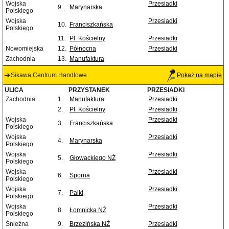
Wojska
Przesiadki
9.
Marynarska
Polskiego
Wojska
Przesiadki
10.
Franciszkańska
Polskiego
11.
Pl. Kościelny
Przesiadki
Nowomiejska
12.
Północna
Przesiadki
Zachodnia
13.
Manufaktura
Sikawa Centrum Handlowe
Pokaż na mapie
ULICA
PRZYSTANEK
PRZESIADKI
Zachodnia
1.
Manufaktura
Przesiadki
2.
Pl. Kościelny
Przesiadki
Wojska
Przesiadki
3.
Franciszkańska
Polskiego
Wojska
Przesiadki
4.
Marynarska
Polskiego
Wojska
Przesiadki
5.
Głowackiego NŻ
Polskiego
Wojska
Przesiadki
6.
Sporna
Polskiego
Wojska
Przesiadki
7.
Palki
Polskiego
Wojska
Przesiadki
8.
Łomnicka NŻ
Polskiego
Śnieżna
9.
Brzezińska NŻ
Przesiadki