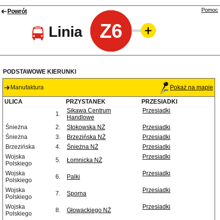
Pomoc
Powrót
Z6
Linia
PODSTAWOWE KIERUNKI
Manufaktura
Pokaż na mapie
ULICA
PRZYSTANEK
PRZESIADKI
Sikawa Centrum
Przesiadki
1.
Handlowe
Śnieżna
2.
Stokowska NŻ
Przesiadki
Śnieżna
3.
Brzezińska NŻ
Przesiadki
Brzezińska
4.
Śnieżna NŻ
Przesiadki
Wojska
Przesiadki
5.
Łomnicka NŻ
Polskiego
Wojska
Przesiadki
6.
Palki
Polskiego
Wojska
Przesiadki
7.
Sporna
Polskiego
Wojska
Przesiadki
8.
Głowackiego NŻ
Polskiego