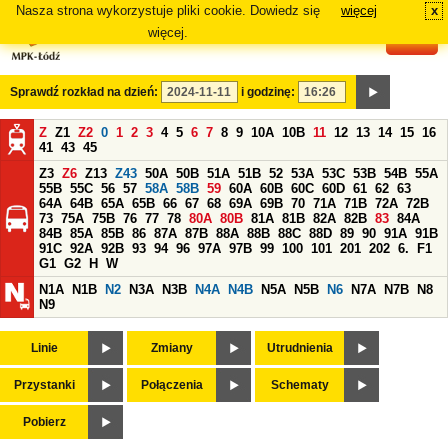
Nasza strona wykorzystuje pliki cookie. Dowiedz się
więcej
x
#
więcej.
Sprawdź rozkład na dzień:
i godzinę:
Z
Z1
Z2
0
1
2
3
4
5
6
7
8
9
10A
10B
11
12
13
14
15
16
41
43
45
Z3
Z6
Z13
Z43
50A
50B
51A
51B
52
53A
53C
53B
54B
55A
55B
55C
56
57
58A
58B
59
60A
60B
60C
60D
61
62
63
64A
64B
65A
65B
66
67
68
69A
69B
70
71A
71B
72A
72B
73
75A
75B
76
77
78
80A
80B
81A
81B
82A
82B
83
84A
84B
85A
85B
86
87A
87B
88A
88B
88C
88D
89
90
91A
91B
91C
92A
92B
93
94
96
97A
97B
99
100
101
201
202
6.
F1
G1
G2
H
W
N1A
N1B
N2
N3A
N3B
N4A
N4B
N5A
N5B
N6
N7A
N7B
N8
N9
Linie
Zmiany
Utrudnienia
Przystanki
Połączenia
Schematy
Pobierz