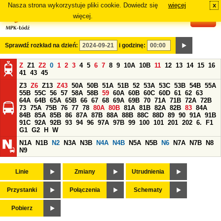
Nasza strona wykorzystuje pliki cookie. Dowiedz się
więcej
x
#
więcej.
Sprawdź rozkład na dzień:
i godzinę:
Z
Z1
Z2
0
1
2
3
4
5
6
7
8
9
10A
10B
11
12
13
14
15
16
41
43
45
Z3
Z6
Z13
Z43
50A
50B
51A
51B
52
53A
53C
53B
54B
55A
55B
55C
56
57
58A
58B
59
60A
60B
60C
60D
61
62
63
64A
64B
65A
65B
66
67
68
69A
69B
70
71A
71B
72A
72B
73
75A
75B
76
77
78
80A
80B
81A
81B
82A
82B
83
84A
84B
85A
85B
86
87A
87B
88A
88B
88C
88D
89
90
91A
91B
91C
92A
92B
93
94
96
97A
97B
99
100
101
201
202
6.
F1
G1
G2
H
W
N1A
N1B
N2
N3A
N3B
N4A
N4B
N5A
N5B
N6
N7A
N7B
N8
N9
Linie
Zmiany
Utrudnienia
Przystanki
Połączenia
Schematy
Pobierz