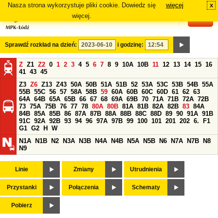
Nasza strona wykorzystuje pliki cookie. Dowiedz się
więcej
x
#
więcej.
Sprawdź rozkład na dzień:
i godzinę:
Z
Z1
Z2
0
1
2
3
4
5
6
7
8
9
10A
10B
11
12
13
14
15
16
41
43
45
Z3
Z6
Z13
Z43
50A
50B
51A
51B
52
53A
53C
53B
54B
55A
55B
55C
56
57
58A
58B
59
60A
60B
60C
60D
61
62
63
64A
64B
65A
65B
66
67
68
69A
69B
70
71A
71B
72A
72B
73
75A
75B
76
77
78
80A
80B
81A
81B
82A
82B
83
84A
84B
85A
85B
86
87A
87B
88A
88B
88C
88D
89
90
91A
91B
91C
92A
92B
93
94
96
97A
97B
99
100
101
201
202
6.
F1
G1
G2
H
W
N1A
N1B
N2
N3A
N3B
N4A
N4B
N5A
N5B
N6
N7A
N7B
N8
N9
Linie
Zmiany
Utrudnienia
Przystanki
Połączenia
Schematy
Pobierz