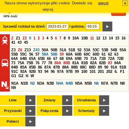
Nasza strona wykorzystuje pliki cookie. Dowiedz się
więcej
x
#
więcej.
Sprawdź rozkład na dzień:
i godzinę:
Z
Z1
Z2
0
1
2
3
4
5
6
7
8
9
10A
10B
11
12
13
14
15
16
41
43
45
Z3
Z6
Z13
Z43
50A
50B
51A
51B
52
53A
53C
53B
54B
55A
55B
55C
56
57
58A
58B
59
60A
60B
60C
60D
61
62
63
64A
64B
65A
65B
66
67
68
69A
69B
70
71A
71B
72A
72B
73
75A
75B
76
77
78
80A
80B
81A
81B
82A
82B
83
84A
84B
85A
85B
86
87A
87B
88A
88B
88C
88D
89
90
91A
91B
91C
92A
92B
93
94
96
97A
97B
99
100
101
201
202
6.
F1
G1
G2
H
W
N1A
N1B
N2
N3A
N3B
N4A
N4B
N5A
N5B
N6
N7A
N7B
N8
N9
Linie
Zmiany
Utrudnienia
Przystanki
Połączenia
Schematy
Pobierz