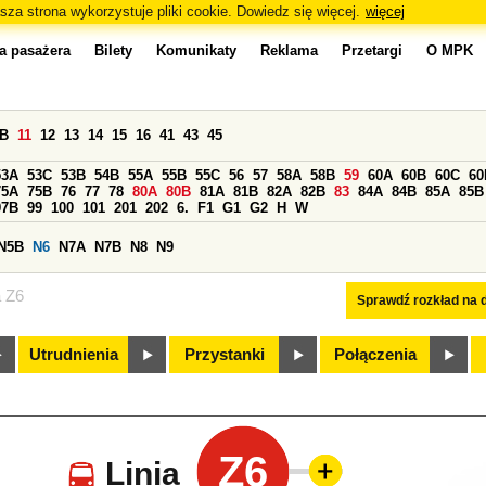
sza strona wykorzystuje pliki cookie. Dowiedz się więcej.
więcej
a pasażera
Bilety
Komunikaty
Reklama
Przetargi
O MPK
0B
11
12
13
14
15
16
41
43
45
53A
53C
53B
54B
55A
55B
55C
56
57
58A
58B
59
60A
60B
60C
60
75A
75B
76
77
78
80A
80B
81A
81B
82A
82B
83
84A
84B
85A
85B
97B
99
100
101
201
202
6.
F1
G1
G2
H
W
N5B
N6
N7A
N7B
N8
N9
a Z6
Sprawdź rozkład na d
Utrudnienia
Przystanki
Połączenia
Z6
Linia