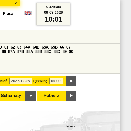
x
Niedziela
09-08-2026
Praca
10:01
D
61
62
63
64A
64B
65A
65B
66
67
86
87A
87B
88A
88B
88C
88D
89
90
zień:
i godzinę:
Schematy
Pobierz
Pomoc