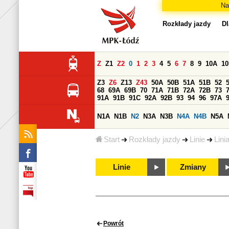
Na
Rozkłady jazdy
Dl
Z
Z1
Z2
0
1
2
3
4
5
6
7
8
9
10A
1
Z3
Z6
Z13
Z43
50A
50B
51A
51B
52
68
69A
69B
70
71A
71B
72A
72B
73
91A
91B
91C
92A
92B
93
94
96
97A
N1A
N1B
N2
N3A
N3B
N4A
N4B
N5A
Start
Rozkłady jazdy
Linie
Lini
Linie
Zmiany
Powrót