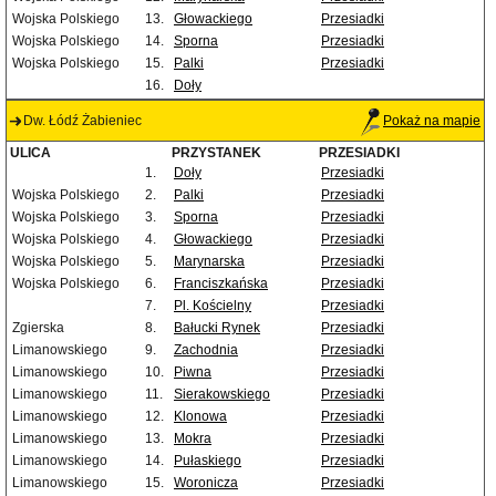
Wojska Polskiego
13.
Głowackiego
Przesiadki
Wojska Polskiego
14.
Sporna
Przesiadki
Wojska Polskiego
15.
Palki
Przesiadki
16.
Doły
Dw. Łódź Żabieniec
Pokaż na mapie
ULICA
PRZYSTANEK
PRZESIADKI
1.
Doły
Przesiadki
Wojska Polskiego
2.
Palki
Przesiadki
Wojska Polskiego
3.
Sporna
Przesiadki
Wojska Polskiego
4.
Głowackiego
Przesiadki
Wojska Polskiego
5.
Marynarska
Przesiadki
Wojska Polskiego
6.
Franciszkańska
Przesiadki
7.
Pl. Kościelny
Przesiadki
Zgierska
8.
Bałucki Rynek
Przesiadki
Limanowskiego
9.
Zachodnia
Przesiadki
Limanowskiego
10.
Piwna
Przesiadki
Limanowskiego
11.
Sierakowskiego
Przesiadki
Limanowskiego
12.
Klonowa
Przesiadki
Limanowskiego
13.
Mokra
Przesiadki
Limanowskiego
14.
Pułaskiego
Przesiadki
Limanowskiego
15.
Woronicza
Przesiadki