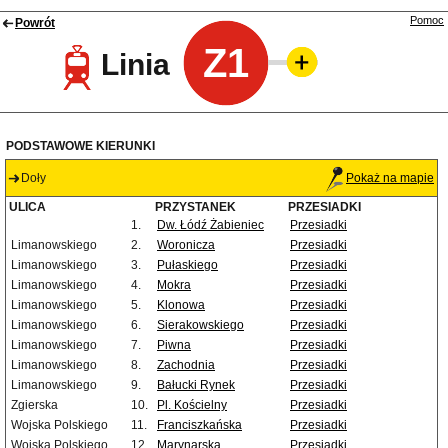
Pomoc
Powrót
Z1
Linia
PODSTAWOWE KIERUNKI
Doły
Pokaż na mapie
ULICA
PRZYSTANEK
PRZESIADKI
1.
Dw. Łódź Żabieniec
Przesiadki
Limanowskiego
2.
Woronicza
Przesiadki
Limanowskiego
3.
Pułaskiego
Przesiadki
Limanowskiego
4.
Mokra
Przesiadki
Limanowskiego
5.
Klonowa
Przesiadki
Limanowskiego
6.
Sierakowskiego
Przesiadki
Limanowskiego
7.
Piwna
Przesiadki
Limanowskiego
8.
Zachodnia
Przesiadki
Limanowskiego
9.
Bałucki Rynek
Przesiadki
Zgierska
10.
Pl. Kościelny
Przesiadki
Wojska Polskiego
11.
Franciszkańska
Przesiadki
Wojska Polskiego
12.
Marynarska
Przesiadki