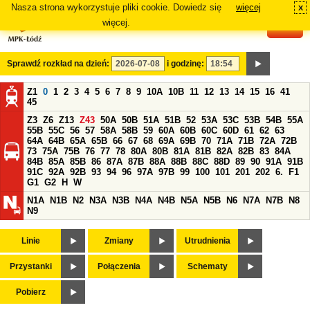
Nasza strona wykorzystuje pliki cookie. Dowiedz się
więcej
x
#
więcej.
Sprawdź rozkład na dzień:
i godzinę:
Z1
0
1
2
3
4
5
6
7
8
9
10A
10B
11
12
13
14
15
16
41
45
Z3
Z6
Z13
Z43
50A
50B
51A
51B
52
53A
53C
53B
54B
55A
55B
55C
56
57
58A
58B
59
60A
60B
60C
60D
61
62
63
64A
64B
65A
65B
66
67
68
69A
69B
70
71A
71B
72A
72B
73
75A
75B
76
77
78
80A
80B
81A
81B
82A
82B
83
84A
84B
85A
85B
86
87A
87B
88A
88B
88C
88D
89
90
91A
91B
91C
92A
92B
93
94
96
97A
97B
99
100
101
201
202
6.
F1
G1
G2
H
W
N1A
N1B
N2
N3A
N3B
N4A
N4B
N5A
N5B
N6
N7A
N7B
N8
N9
Linie
Zmiany
Utrudnienia
Przystanki
Połączenia
Schematy
Pobierz