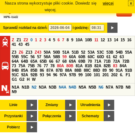
Nasza strona wykorzystuje pliki cookie. Dowiedz się
więcej
x
#
więcej.
Sprawdź rozkład na dzień:
i godzinę:
Z
Z1
Z2
0
1
2
3
4
5
6
7
8
9
10A
10B
11
12
13
14
15
16
41
43
45
Z3
Z6
Z13
Z43
50A
50B
51A
51B
52
53A
53C
53B
54B
55A
55B
55C
56
57
58A
58B
59
60A
60B
60C
60D
61
62
63
64A
64B
65A
65B
66
67
68
69A
69B
70
71A
71B
72A
72B
73
75A
75B
76
77
78
80A
80B
81A
81B
82A
82B
83
84A
84B
85A
85B
86
87A
87B
88A
88B
88C
88D
89
90
91A
91B
91C
92A
92B
93
94
96
97A
97B
99
100
101
201
202
6.
F1
G1
G2
H
W
N1A
N1B
N2
N3A
N3B
N4A
N4B
N5A
N5B
N6
N7A
N7B
N8
N9
Linie
Zmiany
Utrudnienia
Przystanki
Połączenia
Schematy
Pobierz