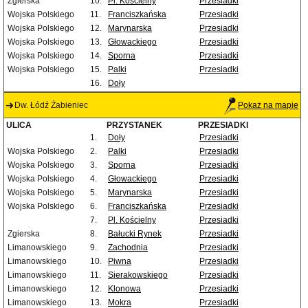
Zgierska
10.
Pl. Kościelny
Przesiadki
Wojska Polskiego
11.
Franciszkańska
Przesiadki
Wojska Polskiego
12.
Marynarska
Przesiadki
Wojska Polskiego
13.
Głowackiego
Przesiadki
Wojska Polskiego
14.
Sporna
Przesiadki
Wojska Polskiego
15.
Palki
Przesiadki
16.
Doły
Dw. Łódź Żabieniec
Pokaż na mapie
ULICA
PRZYSTANEK
PRZESIADKI
1.
Doły
Przesiadki
Wojska Polskiego
2.
Palki
Przesiadki
Wojska Polskiego
3.
Sporna
Przesiadki
Wojska Polskiego
4.
Głowackiego
Przesiadki
Wojska Polskiego
5.
Marynarska
Przesiadki
Wojska Polskiego
6.
Franciszkańska
Przesiadki
7.
Pl. Kościelny
Przesiadki
Zgierska
8.
Bałucki Rynek
Przesiadki
Limanowskiego
9.
Zachodnia
Przesiadki
Limanowskiego
10.
Piwna
Przesiadki
Limanowskiego
11.
Sierakowskiego
Przesiadki
Limanowskiego
12.
Klonowa
Przesiadki
Limanowskiego
13.
Mokra
Przesiadki