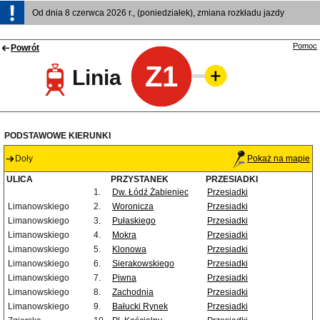
Od dnia 8 czerwca 2026 r., (poniedziałek), zmiana rozkładu jazdy
Pomoc
Powrót
Z1
Linia
PODSTAWOWE KIERUNKI
Doły
Pokaż na mapie
ULICA
PRZYSTANEK
PRZESIADKI
1.
Dw. Łódź Żabieniec
Przesiadki
Limanowskiego
2.
Woronicza
Przesiadki
Limanowskiego
3.
Pułaskiego
Przesiadki
Limanowskiego
4.
Mokra
Przesiadki
Limanowskiego
5.
Klonowa
Przesiadki
Limanowskiego
6.
Sierakowskiego
Przesiadki
Limanowskiego
7.
Piwna
Przesiadki
Limanowskiego
8.
Zachodnia
Przesiadki
Limanowskiego
9.
Bałucki Rynek
Przesiadki