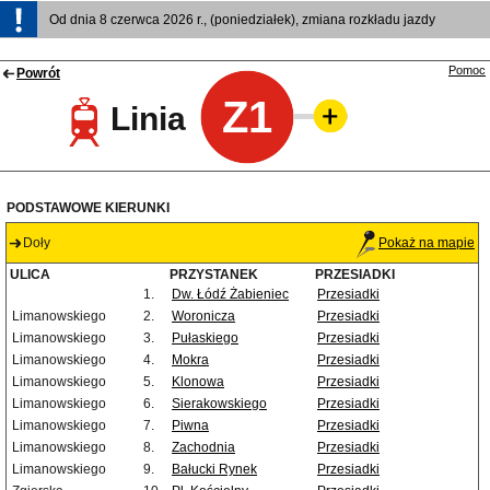
Od dnia 8 czerwca 2026 r., (poniedziałek), zmiana rozkładu jazdy
Pomoc
Powrót
Z1
Linia
PODSTAWOWE KIERUNKI
Doły
Pokaż na mapie
ULICA
PRZYSTANEK
PRZESIADKI
1.
Dw. Łódź Żabieniec
Przesiadki
Limanowskiego
2.
Woronicza
Przesiadki
Limanowskiego
3.
Pułaskiego
Przesiadki
Limanowskiego
4.
Mokra
Przesiadki
Limanowskiego
5.
Klonowa
Przesiadki
Limanowskiego
6.
Sierakowskiego
Przesiadki
Limanowskiego
7.
Piwna
Przesiadki
Limanowskiego
8.
Zachodnia
Przesiadki
Limanowskiego
9.
Bałucki Rynek
Przesiadki