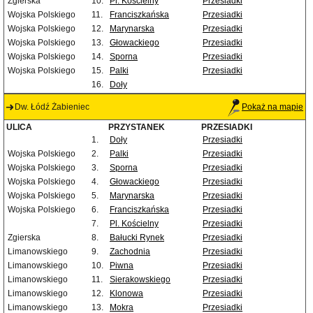
Zgierska
10.
Pl. Kościelny
Przesiadki
Wojska Polskiego
11.
Franciszkańska
Przesiadki
Wojska Polskiego
12.
Marynarska
Przesiadki
Wojska Polskiego
13.
Głowackiego
Przesiadki
Wojska Polskiego
14.
Sporna
Przesiadki
Wojska Polskiego
15.
Palki
Przesiadki
16.
Doły
Dw. Łódź Żabieniec
Pokaż na mapie
ULICA
PRZYSTANEK
PRZESIADKI
1.
Doły
Przesiadki
Wojska Polskiego
2.
Palki
Przesiadki
Wojska Polskiego
3.
Sporna
Przesiadki
Wojska Polskiego
4.
Głowackiego
Przesiadki
Wojska Polskiego
5.
Marynarska
Przesiadki
Wojska Polskiego
6.
Franciszkańska
Przesiadki
7.
Pl. Kościelny
Przesiadki
Zgierska
8.
Bałucki Rynek
Przesiadki
Limanowskiego
9.
Zachodnia
Przesiadki
Limanowskiego
10.
Piwna
Przesiadki
Limanowskiego
11.
Sierakowskiego
Przesiadki
Limanowskiego
12.
Klonowa
Przesiadki
Limanowskiego
13.
Mokra
Przesiadki