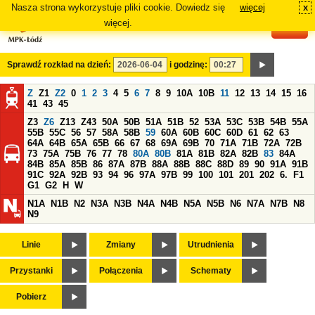
Nasza strona wykorzystuje pliki cookie. Dowiedz się
więcej
x
#
więcej.
Sprawdź rozkład na dzień:
i godzinę:
Z
Z1
Z2
0
1
2
3
4
5
6
7
8
9
10A
10B
11
12
13
14
15
16
41
43
45
Z3
Z6
Z13
Z43
50A
50B
51A
51B
52
53A
53C
53B
54B
55A
55B
55C
56
57
58A
58B
59
60A
60B
60C
60D
61
62
63
64A
64B
65A
65B
66
67
68
69A
69B
70
71A
71B
72A
72B
73
75A
75B
76
77
78
80A
80B
81A
81B
82A
82B
83
84A
84B
85A
85B
86
87A
87B
88A
88B
88C
88D
89
90
91A
91B
91C
92A
92B
93
94
96
97A
97B
99
100
101
201
202
6.
F1
G1
G2
H
W
N1A
N1B
N2
N3A
N3B
N4A
N4B
N5A
N5B
N6
N7A
N7B
N8
N9
Linie
Zmiany
Utrudnienia
Przystanki
Połączenia
Schematy
Pobierz