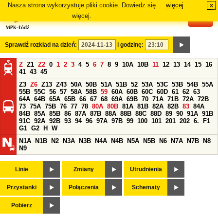
Nasza strona wykorzystuje pliki cookie. Dowiedz się
więcej
x
#
więcej.
Sprawdź rozkład na dzień:
i godzinę:
Z
Z1
Z2
0
1
2
3
4
5
6
7
8
9
10A
10B
11
12
13
14
15
16
41
43
45
Z3
Z6
Z13
Z43
50A
50B
51A
51B
52
53A
53C
53B
54B
55A
55B
55C
56
57
58A
58B
59
60A
60B
60C
60D
61
62
63
64A
64B
65A
65B
66
67
68
69A
69B
70
71A
71B
72A
72B
73
75A
75B
76
77
78
80A
80B
81A
81B
82A
82B
83
84A
84B
85A
85B
86
87A
87B
88A
88B
88C
88D
89
90
91A
91B
91C
92A
92B
93
94
96
97A
97B
99
100
101
201
202
6.
F1
G1
G2
H
W
N1A
N1B
N2
N3A
N3B
N4A
N4B
N5A
N5B
N6
N7A
N7B
N8
N9
Linie
Zmiany
Utrudnienia
Przystanki
Połączenia
Schematy
Pobierz