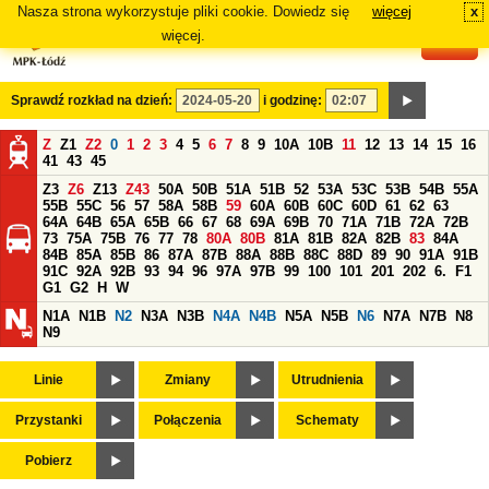
Nasza strona wykorzystuje pliki cookie. Dowiedz się
więcej
x
#
więcej.
Sprawdź rozkład na dzień:
i godzinę:
Z
Z1
Z2
0
1
2
3
4
5
6
7
8
9
10A
10B
11
12
13
14
15
16
41
43
45
Z3
Z6
Z13
Z43
50A
50B
51A
51B
52
53A
53C
53B
54B
55A
55B
55C
56
57
58A
58B
59
60A
60B
60C
60D
61
62
63
64A
64B
65A
65B
66
67
68
69A
69B
70
71A
71B
72A
72B
73
75A
75B
76
77
78
80A
80B
81A
81B
82A
82B
83
84A
84B
85A
85B
86
87A
87B
88A
88B
88C
88D
89
90
91A
91B
91C
92A
92B
93
94
96
97A
97B
99
100
101
201
202
6.
F1
G1
G2
H
W
N1A
N1B
N2
N3A
N3B
N4A
N4B
N5A
N5B
N6
N7A
N7B
N8
N9
Linie
Zmiany
Utrudnienia
Przystanki
Połączenia
Schematy
Pobierz