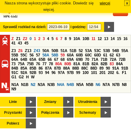
Nasza strona wykorzystuje pliki cookie. Dowiedz się
więcej
x
#
więcej.
Sprawdź rozkład na dzień:
i godzinę:
Z
Z1
Z2
0
1
2
3
4
5
6
7
8
9
10A
10B
11
12
13
14
15
16
41
43
45
Z3
Z6
Z13
Z43
50A
50B
51A
51B
52
53A
53C
53B
54B
55A
55B
55C
56
57
58A
58B
59
60A
60B
60C
60D
61
62
63
64A
64B
65A
65B
66
67
68
69A
69B
70
71A
71B
72A
72B
73
75A
75B
76
77
78
80A
80B
81A
81B
82A
82B
83
84A
84B
85A
85B
86
87A
87B
88A
88B
88C
88D
89
90
91A
91B
91C
92A
92B
93
94
96
97A
97B
99
100
101
201
202
6.
F1
G1
G2
H
W
N1A
N1B
N2
N3A
N3B
N4A
N4B
N5A
N5B
N6
N7A
N7B
N8
N9
Linie
Zmiany
Utrudnienia
Przystanki
Połączenia
Schematy
Pobierz