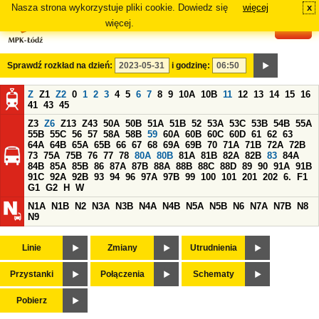
Nasza strona wykorzystuje pliki cookie. Dowiedz się
więcej
x
#
więcej.
Sprawdź rozkład na dzień:
i godzinę:
Z
Z1
Z2
0
1
2
3
4
5
6
7
8
9
10A
10B
11
12
13
14
15
16
41
43
45
Z3
Z6
Z13
Z43
50A
50B
51A
51B
52
53A
53C
53B
54B
55A
55B
55C
56
57
58A
58B
59
60A
60B
60C
60D
61
62
63
64A
64B
65A
65B
66
67
68
69A
69B
70
71A
71B
72A
72B
73
75A
75B
76
77
78
80A
80B
81A
81B
82A
82B
83
84A
84B
85A
85B
86
87A
87B
88A
88B
88C
88D
89
90
91A
91B
91C
92A
92B
93
94
96
97A
97B
99
100
101
201
202
6.
F1
G1
G2
H
W
N1A
N1B
N2
N3A
N3B
N4A
N4B
N5A
N5B
N6
N7A
N7B
N8
N9
Linie
Zmiany
Utrudnienia
Przystanki
Połączenia
Schematy
Pobierz