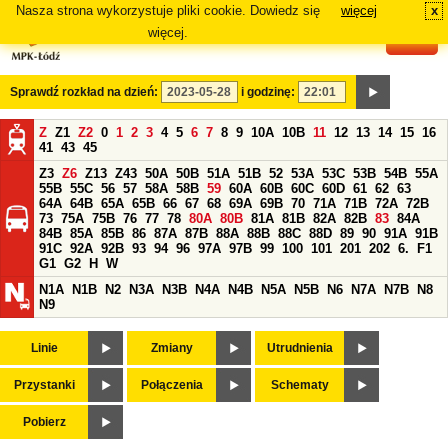
Nasza strona wykorzystuje pliki cookie. Dowiedz się
więcej
x
#
więcej.
Sprawdź rozkład na dzień:
i godzinę:
Z
Z1
Z2
0
1
2
3
4
5
6
7
8
9
10A
10B
11
12
13
14
15
16
41
43
45
Z3
Z6
Z13
Z43
50A
50B
51A
51B
52
53A
53C
53B
54B
55A
55B
55C
56
57
58A
58B
59
60A
60B
60C
60D
61
62
63
64A
64B
65A
65B
66
67
68
69A
69B
70
71A
71B
72A
72B
73
75A
75B
76
77
78
80A
80B
81A
81B
82A
82B
83
84A
84B
85A
85B
86
87A
87B
88A
88B
88C
88D
89
90
91A
91B
91C
92A
92B
93
94
96
97A
97B
99
100
101
201
202
6.
F1
G1
G2
H
W
N1A
N1B
N2
N3A
N3B
N4A
N4B
N5A
N5B
N6
N7A
N7B
N8
N9
Linie
Zmiany
Utrudnienia
Przystanki
Połączenia
Schematy
Pobierz