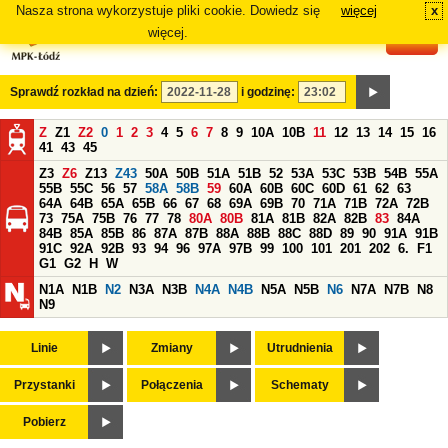
Nasza strona wykorzystuje pliki cookie. Dowiedz się
więcej
x
#
więcej.
Sprawdź rozkład na dzień:
i godzinę:
Z
Z1
Z2
0
1
2
3
4
5
6
7
8
9
10A
10B
11
12
13
14
15
16
41
43
45
Z3
Z6
Z13
Z43
50A
50B
51A
51B
52
53A
53C
53B
54B
55A
55B
55C
56
57
58A
58B
59
60A
60B
60C
60D
61
62
63
64A
64B
65A
65B
66
67
68
69A
69B
70
71A
71B
72A
72B
73
75A
75B
76
77
78
80A
80B
81A
81B
82A
82B
83
84A
84B
85A
85B
86
87A
87B
88A
88B
88C
88D
89
90
91A
91B
91C
92A
92B
93
94
96
97A
97B
99
100
101
201
202
6.
F1
G1
G2
H
W
N1A
N1B
N2
N3A
N3B
N4A
N4B
N5A
N5B
N6
N7A
N7B
N8
N9
Linie
Zmiany
Utrudnienia
Przystanki
Połączenia
Schematy
Pobierz