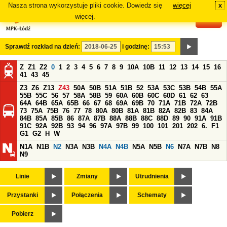
Nasza strona wykorzystuje pliki cookie. Dowiedz się
więcej
x
#
więcej.
Sprawdź rozkład na dzień:
i godzinę:
Z
Z1
Z2
0
1
2
3
4
5
6
7
8
9
10A
10B
11
12
13
14
15
16
41
43
45
Z3
Z6
Z13
Z43
50A
50B
51A
51B
52
53A
53C
53B
54B
55A
55B
55C
56
57
58A
58B
59
60A
60B
60C
60D
61
62
63
64A
64B
65A
65B
66
67
68
69A
69B
70
71A
71B
72A
72B
73
75A
75B
76
77
78
80A
80B
81A
81B
82A
82B
83
84A
84B
85A
85B
86
87A
87B
88A
88B
88C
88D
89
90
91A
91B
91C
92A
92B
93
94
96
97A
97B
99
100
101
201
202
6.
F1
G1
G2
H
W
N1A
N1B
N2
N3A
N3B
N4A
N4B
N5A
N5B
N6
N7A
N7B
N8
N9
Linie
Zmiany
Utrudnienia
Przystanki
Połączenia
Schematy
Pobierz