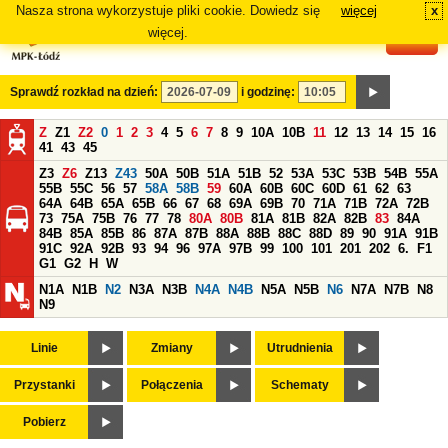
Nasza strona wykorzystuje pliki cookie. Dowiedz się
więcej
x
#
więcej.
Sprawdź rozkład na dzień:
i godzinę:
Z
Z1
Z2
0
1
2
3
4
5
6
7
8
9
10A
10B
11
12
13
14
15
16
41
43
45
Z3
Z6
Z13
Z43
50A
50B
51A
51B
52
53A
53C
53B
54B
55A
55B
55C
56
57
58A
58B
59
60A
60B
60C
60D
61
62
63
64A
64B
65A
65B
66
67
68
69A
69B
70
71A
71B
72A
72B
73
75A
75B
76
77
78
80A
80B
81A
81B
82A
82B
83
84A
84B
85A
85B
86
87A
87B
88A
88B
88C
88D
89
90
91A
91B
91C
92A
92B
93
94
96
97A
97B
99
100
101
201
202
6.
F1
G1
G2
H
W
N1A
N1B
N2
N3A
N3B
N4A
N4B
N5A
N5B
N6
N7A
N7B
N8
N9
Linie
Zmiany
Utrudnienia
Przystanki
Połączenia
Schematy
Pobierz