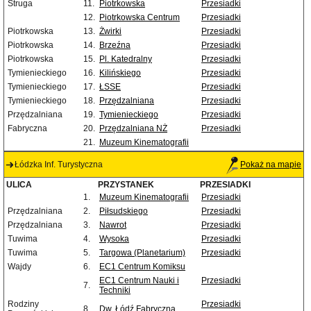
Struga
11.
Piotrkowska
Przesiadki
12.
Piotrkowska Centrum
Przesiadki
Piotrkowska
13.
Żwirki
Przesiadki
Piotrkowska
14.
Brzeźna
Przesiadki
Piotrkowska
15.
Pl. Katedralny
Przesiadki
Tymienieckiego
16.
Kilińskiego
Przesiadki
Tymienieckiego
17.
ŁSSE
Przesiadki
Tymienieckiego
18.
Przędzalniana
Przesiadki
Przędzalniana
19.
Tymienieckiego
Przesiadki
Fabryczna
20.
Przędzalniana NŻ
Przesiadki
21.
Muzeum Kinematografii
Łódzka Inf. Turystyczna
Pokaż na mapie
ULICA
PRZYSTANEK
PRZESIADKI
1.
Muzeum Kinematografii
Przesiadki
Przędzalniana
2.
Piłsudskiego
Przesiadki
Przędzalniana
3.
Nawrot
Przesiadki
Tuwima
4.
Wysoka
Przesiadki
Tuwima
5.
Targowa (Planetarium)
Przesiadki
Wajdy
6.
EC1 Centrum Komiksu
EC1 Centrum Nauki i
Przesiadki
7.
Techniki
Rodziny
Przesiadki
8.
Dw. Łódź Fabryczna