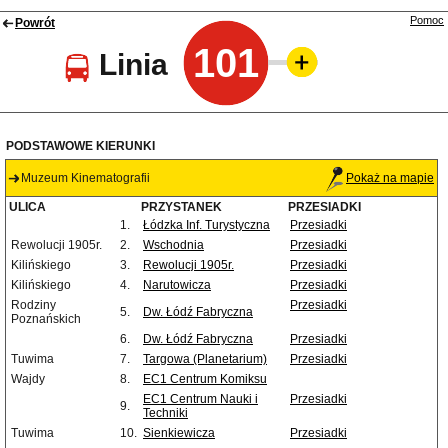
Pomoc
Powrót
101
Linia
PODSTAWOWE KIERUNKI
Muzeum Kinematografii
Pokaż na mapie
ULICA
PRZYSTANEK
PRZESIADKI
1.
Łódzka Inf. Turystyczna
Przesiadki
Rewolucji 1905r.
2.
Wschodnia
Przesiadki
Kilińskiego
3.
Rewolucji 1905r.
Przesiadki
Kilińskiego
4.
Narutowicza
Przesiadki
Rodziny
Przesiadki
5.
Dw. Łódź Fabryczna
Poznańskich
6.
Dw. Łódź Fabryczna
Przesiadki
Tuwima
7.
Targowa (Planetarium)
Przesiadki
Wajdy
8.
EC1 Centrum Komiksu
EC1 Centrum Nauki i
Przesiadki
9.
Techniki
Tuwima
10.
Sienkiewicza
Przesiadki