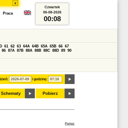
x
Czwartek
06-08-2026
Praca
00:08
D
61
62
63
64A
64B
65A
65B
66
67
86
87A
87B
88A
88B
88C
88D
89
90
zień:
i godzinę:
Schematy
Pobierz
Pomoc