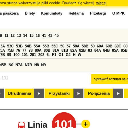
sza strona wykorzystuje pliki cookie. Dowiedz się więcej.
więcej
a pasażera
Bilety
Komunikaty
Reklama
Przetargi
O MPK
0B
11
12
13
14
15
16
41
43
45
53A
53C
53B
54B
55A
55B
55C
56
57
58A
58B
59
60A
60B
60C
60
75A
75B
76
77
78
80A
80B
81A
81B
82A
82B
83
84A
84B
85A
85B
97B
99
100
101
201
202
6.
F1
G1
G2
H
W
N5B
N6
N7A
N7B
N8
N9
a 101
Sprawdź rozkład na d
Utrudnienia
Przystanki
Połączenia
101
Linia