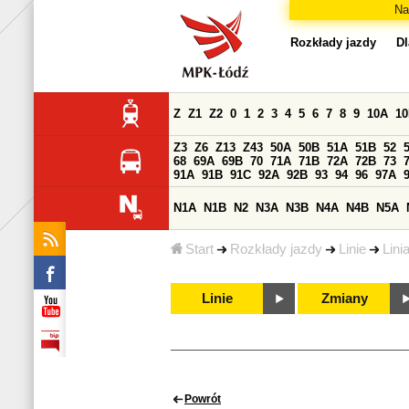
Na
Rozkłady jazdy
Dl
Z
Z1
Z2
0
1
2
3
4
5
6
7
8
9
10A
1
Z3
Z6
Z13
Z43
50A
50B
51A
51B
52
68
69A
69B
70
71A
71B
72A
72B
73
91A
91B
91C
92A
92B
93
94
96
97A
N1A
N1B
N2
N3A
N3B
N4A
N4B
N5A
Start
Rozkłady jazdy
Linie
Lini
Linie
Zmiany
Powrót