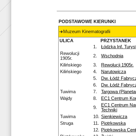
PODSTAWOWE KIERUNKI
Muzeum Kinematografii
ULICA
PRZYSTANEK
1.
Łódzka Inf. Tury
Rewolucji
2.
Wschodnia
1905r.
Kilińskiego
3.
Rewolucji 1905r.
Kilińskiego
4.
Narutowicza
5.
Dw. Łódź Fabryc
6.
Dw. Łódź Fabryc
Tuwima
7.
Targowa (Planeta
Wajdy
8.
EC1 Centrum Ko
EC1 Centrum Nau
9.
Techniki
Tuwima
10.
Sienkiewicza
Struga
11.
Piotrkowska
12.
Piotrkowska Cen