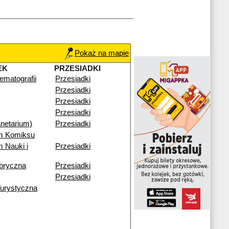
Pokaż na mapie
EK
PRZESIADKI
matografii
Przesiadki
Przesiadki
Przesiadki
Przesiadki
netarium)
Przesiadki
m Komiksu
 Nauki i
Przesiadki
bryczna
Przesiadki
Przesiadki
Turystyczna