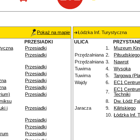
Pokaż na mapie
Łódzka Inf. Turystyczna
PRZESIADKI
ULICA
PRZYSTAN
styczna
Przesiadki
1.
Muzeum Kine
Przesiadki
Przędzalniana
2.
Piłsudskiego
Przędzalniana
3.
Nawrot
Przesiadki
Tuwima
4.
Wysoka
Przesiadki
Tuwima
5.
Targowa (Pla
zna
Przesiadki
Wajdy
6.
EC1 Centru
zna
Przesiadki
EC1 Centrum
7.
rium)
Przesiadki
Techniki
miksu
8.
Dw. Łódź Fa
ki i
Przesiadki
Jaracza
9.
Kilińskiego
10.
Łódzka Inf. 
Przesiadki
Przesiadki
trum
Przesiadki