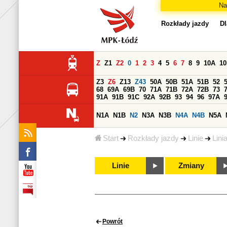
Na
Rozkłady jazdy
Dl
Z
Z1
Z2
0
1
2
3
4
5
6
7
8
9
10A
1
Z3
Z6
Z13
Z43
50A
50B
51A
51B
52
68
69A
69B
70
71A
71B
72A
72B
73
91A
91B
91C
92A
92B
93
94
96
97A
N1A
N1B
N2
N3A
N3B
N4A
N4B
N5A
Start
Rozkłady jazdy
Linie
Lini
Linie
Zmiany
Powrót