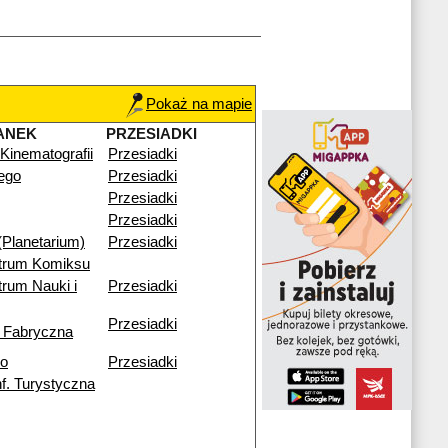
Pokaż na mapie
ANEK
PRZESIADKI
inematografii
Przesiadki
iego
Przesiadki
Przesiadki
Przesiadki
(Planetarium)
Przesiadki
trum Komiksu
rum Nauki i
Przesiadki
Przesiadki
 Fabryczna
go
Przesiadki
f. Turystyczna