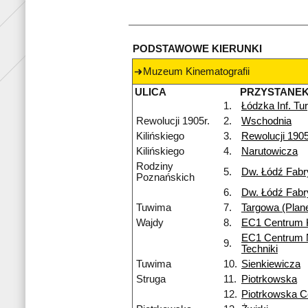
PODSTAWOWE KIERUNKI
Muzeum Kinematografii
ULICA
PRZYSTANE
1.
Łódzka Inf. Tu
Rewolucji 1905r.
2.
Wschodnia
Kilińskiego
3.
Rewolucji 1905
Kilińskiego
4.
Narutowicza
Rodziny
5.
Dw. Łódź Fab
Poznańskich
6.
Dw. Łódź Fab
Tuwima
7.
Targowa (Plan
Wajdy
8.
EC1 Centrum 
EC1 Centrum N
9.
Techniki
Tuwima
10.
Sienkiewicza
Struga
11.
Piotrkowska
12.
Piotrkowska 