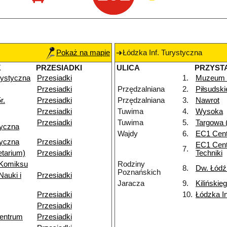
Pokaż na mapie
Łódzka Inf. Turystyczna
K
PRZESIADKI
ULICA
PRZYST
rystyczna
Przesiadki
1.
Muzeum K
Przesiadki
Przędzalniana
2.
Piłsudsk
r.
Przesiadki
Przędzalniana
3.
Nawrot
Przesiadki
Tuwima
4.
Wysoka
Przesiadki
Tuwima
5.
Targowa 
ryczna
Wajdy
6.
EC1 Cen
ryczna
Przesiadki
EC1 Cent
7.
etarium)
Przesiadki
Techniki
Komiksu
Rodziny
8.
Dw. Łódź
Poznańskich
auki i
Przesiadki
Jaracza
9.
Kilińskie
Przesiadki
10.
Łódzka In
Przesiadki
Centrum
Przesiadki