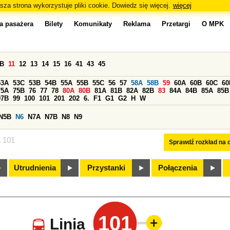
sza strona wykorzystuje pliki cookie. Dowiedz się więcej.
więcej
a pasażera
Bilety
Komunikaty
Reklama
Przetargi
O MPK
0B
11
12
13
14
15
16
41
43
45
53A
53C
53B
54B
55A
55B
55C
56
57
58A
58B
59
60A
60B
60C
60
75A
75B
76
77
78
80A
80B
81A
81B
82A
82B
83
84A
84B
85A
85B
97B
99
100
101
201
202
6.
F1
G1
G2
H
W
N5B
N6
N7A
N7B
N8
N9
a 101
Sprawdź rozkład na d
Utrudnienia
Przystanki
Połączenia
101
Linia