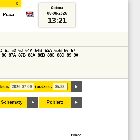
x
Sobota
08-08-2026
Praca
13:21
D
61
62
63
64A
64B
65A
65B
66
67
86
87A
87B
88A
88B
88C
88D
89
90
zień:
i godzinę:
Schematy
Pobierz
Pomoc