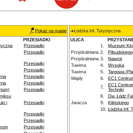
Pokaż na mapie
Łódzka Inf. Turystyczna
PRZESIADKI
ULICA
PRZYSTAN
styczna
Przesiadki
1.
Muzeum Kine
Przesiadki
Przędzalniana
2.
Piłsudskiego
Przędzalniana
3.
Nawrot
Przesiadki
Tuwima
4.
Wysoka
Przesiadki
Tuwima
5.
Targowa (Pla
zna
Przesiadki
Wajdy
6.
EC1 Centru
zna
Przesiadki
EC1 Centrum
7.
rium)
Przesiadki
Techniki
miksu
8.
Dw. Łódź Fa
ki i
Przesiadki
Jaracza
9.
Kilińskiego
10.
Łódzka Inf. 
Przesiadki
Przesiadki
trum
Przesiadki