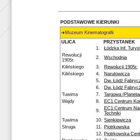
PODSTAWOWE KIERUNKI
Muzeum Kinematografii
ULICA
PRZYSTANEK
1.
Łódzka Inf. Tury
Rewolucji
2.
Wschodnia
1905r.
Kilińskiego
3.
Rewolucji 1905r.
Kilińskiego
4.
Narutowicza
5.
Dw. Łódź Fabryc
6.
Dw. Łódź Fabryc
Tuwima
7.
Targowa (Planeta
Wajdy
8.
EC1 Centrum Ko
EC1 Centrum Nau
9.
Techniki
Tuwima
10.
Sienkiewicza
Struga
11.
Piotrkowska
12.
Piotrkowska Cen