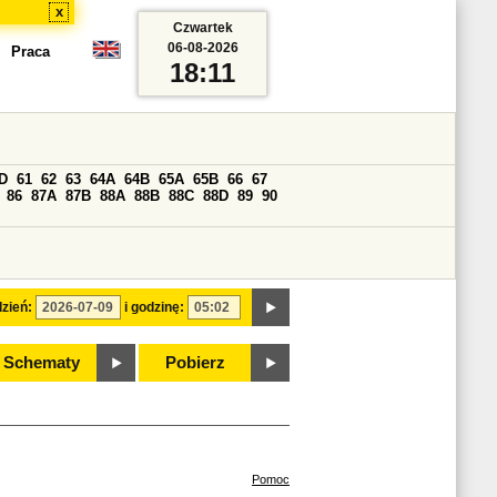
x
Czwartek
06-08-2026
Praca
18:11
D
61
62
63
64A
64B
65A
65B
66
67
86
87A
87B
88A
88B
88C
88D
89
90
zień:
i godzinę:
Schematy
Pobierz
Pomoc