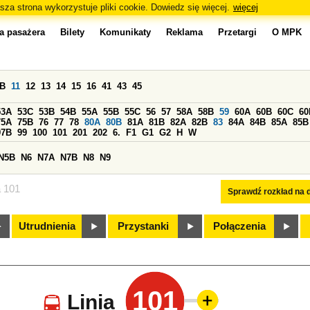
sza strona wykorzystuje pliki cookie. Dowiedz się więcej.
więcej
a pasażera
Bilety
Komunikaty
Reklama
Przetargi
O MPK
0B
11
12
13
14
15
16
41
43
45
53A
53C
53B
54B
55A
55B
55C
56
57
58A
58B
59
60A
60B
60C
60
75A
75B
76
77
78
80A
80B
81A
81B
82A
82B
83
84A
84B
85A
85B
97B
99
100
101
201
202
6.
F1
G1
G2
H
W
N5B
N6
N7A
N7B
N8
N9
a 101
Sprawdź rozkład na d
Utrudnienia
Przystanki
Połączenia
101
Linia