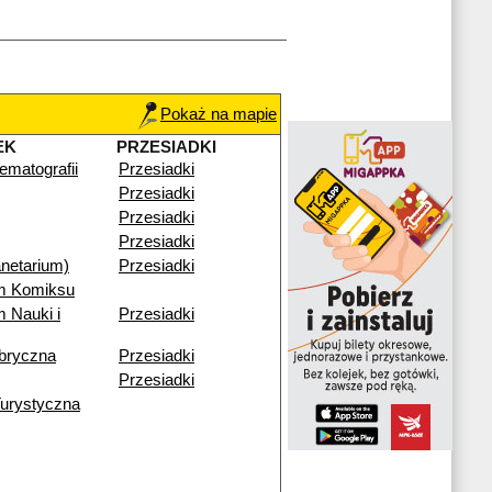
Pokaż na mapie
EK
PRZESIADKI
matografii
Przesiadki
Przesiadki
Przesiadki
Przesiadki
netarium)
Przesiadki
m Komiksu
 Nauki i
Przesiadki
bryczna
Przesiadki
Przesiadki
Turystyczna