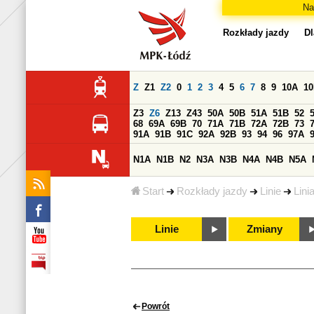
Na
Rozkłady jazdy
Dl
Z
Z1
Z2
0
1
2
3
4
5
6
7
8
9
10A
1
Z3
Z6
Z13
Z43
50A
50B
51A
51B
52
68
69A
69B
70
71A
71B
72A
72B
73
91A
91B
91C
92A
92B
93
94
96
97A
N1A
N1B
N2
N3A
N3B
N4A
N4B
N5A
Start
Rozkłady jazdy
Linie
Lini
Linie
Zmiany
Powrót