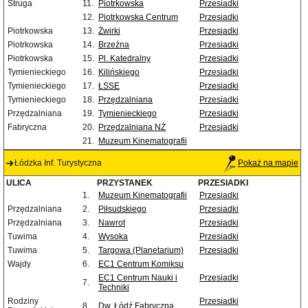
Struga
11.
Piotrkowska
Przesiadki
12.
Piotrkowska Centrum
Przesiadki
Piotrkowska
13.
Żwirki
Przesiadki
Piotrkowska
14.
Brzeźna
Przesiadki
Piotrkowska
15.
Pl. Katedralny
Przesiadki
Tymienieckiego
16.
Kilińskiego
Przesiadki
Tymienieckiego
17.
ŁSSE
Przesiadki
Tymienieckiego
18.
Przędzalniana
Przesiadki
Przędzalniana
19.
Tymienieckiego
Przesiadki
Fabryczna
20.
Przędzalniana NŻ
Przesiadki
21.
Muzeum Kinematografii
Łódzka Inf. Turystyczna
Pokaż na mapie
ULICA
PRZYSTANEK
PRZESIADKI
1.
Muzeum Kinematografii
Przesiadki
Przędzalniana
2.
Piłsudskiego
Przesiadki
Przędzalniana
3.
Nawrot
Przesiadki
Tuwima
4.
Wysoka
Przesiadki
Tuwima
5.
Targowa (Planetarium)
Przesiadki
Wajdy
6.
EC1 Centrum Komiksu
EC1 Centrum Nauki i
Przesiadki
7.
Techniki
Rodziny
Przesiadki
8.
Dw. Łódź Fabryczna