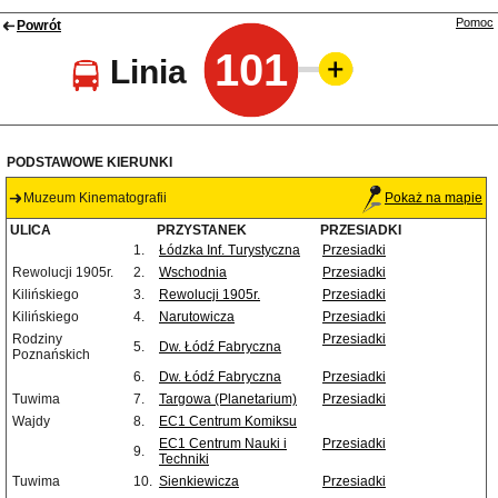
Pomoc
Powrót
101
Linia
PODSTAWOWE KIERUNKI
Muzeum Kinematografii
Pokaż na mapie
ULICA
PRZYSTANEK
PRZESIADKI
1.
Łódzka Inf. Turystyczna
Przesiadki
Rewolucji 1905r.
2.
Wschodnia
Przesiadki
Kilińskiego
3.
Rewolucji 1905r.
Przesiadki
Kilińskiego
4.
Narutowicza
Przesiadki
Rodziny
Przesiadki
5.
Dw. Łódź Fabryczna
Poznańskich
6.
Dw. Łódź Fabryczna
Przesiadki
Tuwima
7.
Targowa (Planetarium)
Przesiadki
Wajdy
8.
EC1 Centrum Komiksu
EC1 Centrum Nauki i
Przesiadki
9.
Techniki
Tuwima
10.
Sienkiewicza
Przesiadki