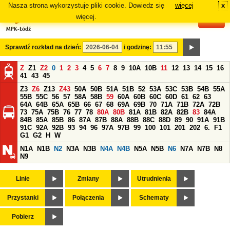
Nasza strona wykorzystuje pliki cookie. Dowiedz się
więcej
x
#
więcej.
Sprawdź rozkład na dzień:
i godzinę:
Z
Z1
Z2
0
1
2
3
4
5
6
7
8
9
10A
10B
11
12
13
14
15
16
41
43
45
Z3
Z6
Z13
Z43
50A
50B
51A
51B
52
53A
53C
53B
54B
55A
55B
55C
56
57
58A
58B
59
60A
60B
60C
60D
61
62
63
64A
64B
65A
65B
66
67
68
69A
69B
70
71A
71B
72A
72B
73
75A
75B
76
77
78
80A
80B
81A
81B
82A
82B
83
84A
84B
85A
85B
86
87A
87B
88A
88B
88C
88D
89
90
91A
91B
91C
92A
92B
93
94
96
97A
97B
99
100
101
201
202
6.
F1
G1
G2
H
W
N1A
N1B
N2
N3A
N3B
N4A
N4B
N5A
N5B
N6
N7A
N7B
N8
N9
Linie
Zmiany
Utrudnienia
Przystanki
Połączenia
Schematy
Pobierz