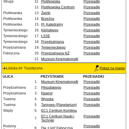
Struga
11.
Piotrkowska
Przesiadki
12.
Piotrkowska Centrum
Przesiadki
Piotrkowska
13.
Żwirki
Przesiadki
Piotrkowska
14.
Brzeźna
Przesiadki
Piotrkowska
15.
Pl. Katedralny
Przesiadki
Tymienieckiego
16.
Kilińskiego
Przesiadki
Tymienieckiego
17.
ŁSSE
Przesiadki
Tymienieckiego
18.
Przędzalniana
Przesiadki
Przędzalniana
19.
Tymienieckiego
Przesiadki
Fabryczna
20.
Przędzalniana NŻ
Przesiadki
21.
Muzeum Kinematografii
Łódzka Inf. Turystyczna
Pokaż na mapie
ULICA
PRZYSTANEK
PRZESIADKI
1.
Muzeum Kinematografii
Przesiadki
Przędzalniana
2.
Piłsudskiego
Przesiadki
Przędzalniana
3.
Nawrot
Przesiadki
Tuwima
4.
Wysoka
Przesiadki
Tuwima
5.
Targowa (Planetarium)
Przesiadki
Wajdy
6.
EC1 Centrum Komiksu
EC1 Centrum Nauki i
Przesiadki
7.
Techniki
Rodziny
Przesiadki
8.
Dw. Łódź Fabryczna