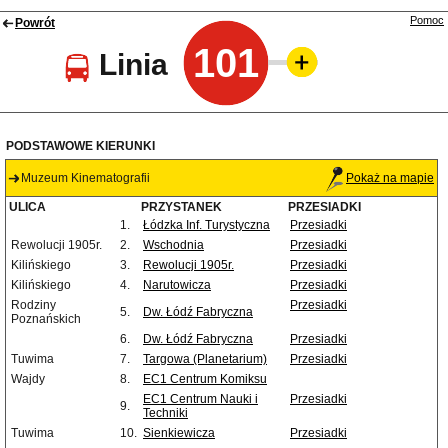
Pomoc
Powrót
101
Linia
PODSTAWOWE KIERUNKI
Muzeum Kinematografii
Pokaż na mapie
ULICA
PRZYSTANEK
PRZESIADKI
1.
Łódzka Inf. Turystyczna
Przesiadki
Rewolucji 1905r.
2.
Wschodnia
Przesiadki
Kilińskiego
3.
Rewolucji 1905r.
Przesiadki
Kilińskiego
4.
Narutowicza
Przesiadki
Rodziny
Przesiadki
5.
Dw. Łódź Fabryczna
Poznańskich
6.
Dw. Łódź Fabryczna
Przesiadki
Tuwima
7.
Targowa (Planetarium)
Przesiadki
Wajdy
8.
EC1 Centrum Komiksu
EC1 Centrum Nauki i
Przesiadki
9.
Techniki
Tuwima
10.
Sienkiewicza
Przesiadki