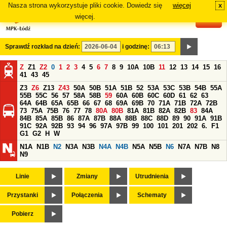
Nasza strona wykorzystuje pliki cookie. Dowiedz się
więcej
x
#
więcej.
Sprawdź rozkład na dzień:
i godzinę:
Z
Z1
Z2
0
1
2
3
4
5
6
7
8
9
10A
10B
11
12
13
14
15
16
41
43
45
Z3
Z6
Z13
Z43
50A
50B
51A
51B
52
53A
53C
53B
54B
55A
55B
55C
56
57
58A
58B
59
60A
60B
60C
60D
61
62
63
64A
64B
65A
65B
66
67
68
69A
69B
70
71A
71B
72A
72B
73
75A
75B
76
77
78
80A
80B
81A
81B
82A
82B
83
84A
84B
85A
85B
86
87A
87B
88A
88B
88C
88D
89
90
91A
91B
91C
92A
92B
93
94
96
97A
97B
99
100
101
201
202
6.
F1
G1
G2
H
W
N1A
N1B
N2
N3A
N3B
N4A
N4B
N5A
N5B
N6
N7A
N7B
N8
N9
Linie
Zmiany
Utrudnienia
Przystanki
Połączenia
Schematy
Pobierz