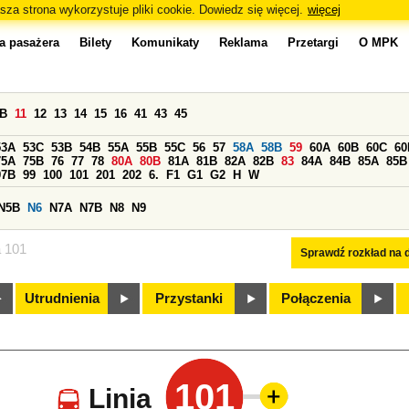
sza strona wykorzystuje pliki cookie. Dowiedz się więcej.
więcej
a pasażera
Bilety
Komunikaty
Reklama
Przetargi
O MPK
0B
11
12
13
14
15
16
41
43
45
53A
53C
53B
54B
55A
55B
55C
56
57
58A
58B
59
60A
60B
60C
60
75A
75B
76
77
78
80A
80B
81A
81B
82A
82B
83
84A
84B
85A
85B
97B
99
100
101
201
202
6.
F1
G1
G2
H
W
N5B
N6
N7A
N7B
N8
N9
a 101
Sprawdź rozkład na d
Utrudnienia
Przystanki
Połączenia
101
Linia