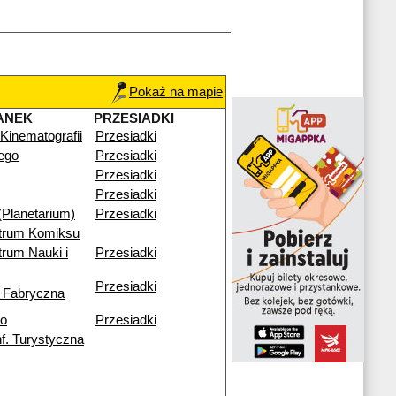
Pokaż na mapie
ANEK
PRZESIADKI
inematografii
Przesiadki
iego
Przesiadki
Przesiadki
Przesiadki
(Planetarium)
Przesiadki
trum Komiksu
rum Nauki i
Przesiadki
Przesiadki
 Fabryczna
go
Przesiadki
f. Turystyczna