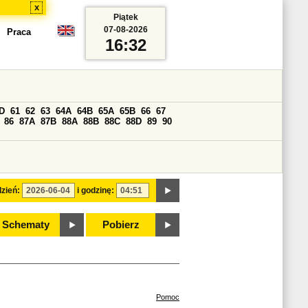
x
Piątek
07-08-2026
Praca
16:32
D
61
62
63
64A
64B
65A
65B
66
67
86
87A
87B
88A
88B
88C
88D
89
90
zień:
i godzinę:
Schematy
Pobierz
Pomoc