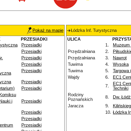
Pokaż na mapie
Łódzka Inf. Turystyczna
K
PRZESIADKI
ULICA
PRZYST
rystyczna
Przesiadki
1.
Muzeum K
Przesiadki
Przędzalniana
2.
Piłsudsk
r.
Przesiadki
Przędzalniana
3.
Nawrot
Przesiadki
Tuwima
4.
Wysoka
Przesiadki
Tuwima
5.
Targowa 
ryczna
Wajdy
6.
EC1 Cen
ryczna
Przesiadki
EC1 Cent
7.
etarium)
Przesiadki
Techniki
Komiksu
Rodziny
8.
Dw. Łódź
Poznańskich
auki i
Przesiadki
Jaracza
9.
Kilińskie
Przesiadki
10.
Łódzka In
Przesiadki
Centrum
Przesiadki