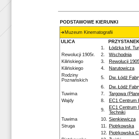
PODSTAWOWE KIERUNKI
Muzeum Kinematografii
ULICA
PRZYSTANE
1.
Łódzka Inf. Tu
Rewolucji 1905r.
2.
Wschodnia
Kilińskiego
3.
Rewolucji 1905
Kilińskiego
4.
Narutowicza
Rodziny
5.
Dw. Łódź Fab
Poznańskich
6.
Dw. Łódź Fab
Tuwima
7.
Targowa (Plan
Wajdy
8.
EC1 Centrum 
EC1 Centrum N
9.
Techniki
Tuwima
10.
Sienkiewicza
Struga
11.
Piotrkowska
12.
Piotrkowska 