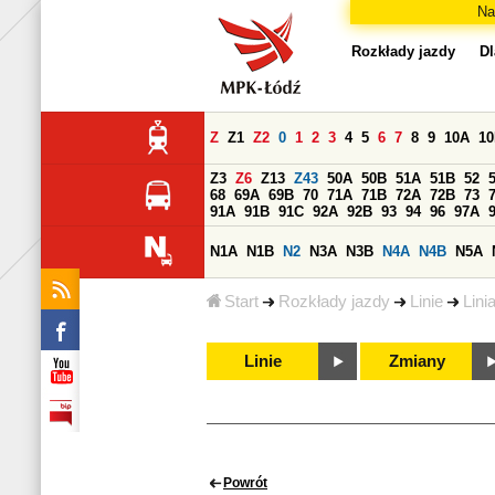
Na
Rozkłady jazdy
Dl
Z
Z1
Z2
0
1
2
3
4
5
6
7
8
9
10A
1
Z3
Z6
Z13
Z43
50A
50B
51A
51B
52
68
69A
69B
70
71A
71B
72A
72B
73
91A
91B
91C
92A
92B
93
94
96
97A
N1A
N1B
N2
N3A
N3B
N4A
N4B
N5A
Start
Rozkłady jazdy
Linie
Lini
Linie
Zmiany
Powrót