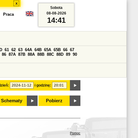
x
Sobota
08-08-2026
Praca
14:41
D
61
62
63
64A
64B
65A
65B
66
67
86
87A
87B
88A
88B
88C
88D
89
90
zień:
i godzinę:
Schematy
Pobierz
Pomoc