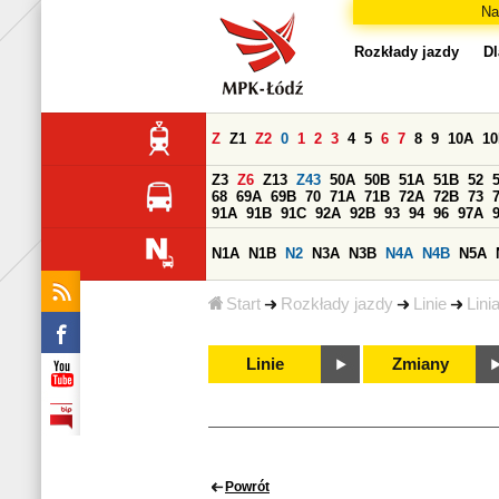
Na
Rozkłady jazdy
Dl
Z
Z1
Z2
0
1
2
3
4
5
6
7
8
9
10A
1
Z3
Z6
Z13
Z43
50A
50B
51A
51B
52
68
69A
69B
70
71A
71B
72A
72B
73
91A
91B
91C
92A
92B
93
94
96
97A
N1A
N1B
N2
N3A
N3B
N4A
N4B
N5A
Start
Rozkłady jazdy
Linie
Lini
Linie
Zmiany
Powrót