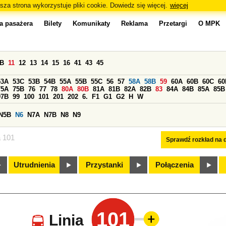
sza strona wykorzystuje pliki cookie. Dowiedz się więcej.
więcej
a pasażera
Bilety
Komunikaty
Reklama
Przetargi
O MPK
0B
11
12
13
14
15
16
41
43
45
53A
53C
53B
54B
55A
55B
55C
56
57
58A
58B
59
60A
60B
60C
60
75A
75B
76
77
78
80A
80B
81A
81B
82A
82B
83
84A
84B
85A
85B
97B
99
100
101
201
202
6.
F1
G1
G2
H
W
N5B
N6
N7A
N7B
N8
N9
a 101
Sprawdź rozkład na d
Utrudnienia
Przystanki
Połączenia
101
Linia