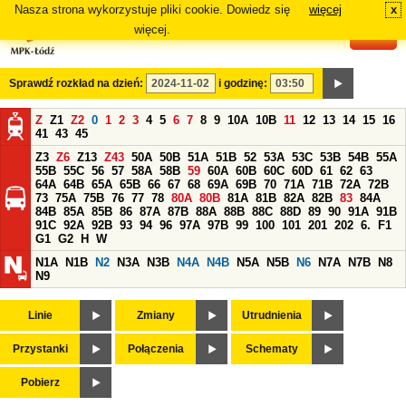
Nasza strona wykorzystuje pliki cookie. Dowiedz się
więcej
x
#
więcej.
Sprawdź rozkład na dzień:
i godzinę:
Z
Z1
Z2
0
1
2
3
4
5
6
7
8
9
10A
10B
11
12
13
14
15
16
41
43
45
Z3
Z6
Z13
Z43
50A
50B
51A
51B
52
53A
53C
53B
54B
55A
55B
55C
56
57
58A
58B
59
60A
60B
60C
60D
61
62
63
64A
64B
65A
65B
66
67
68
69A
69B
70
71A
71B
72A
72B
73
75A
75B
76
77
78
80A
80B
81A
81B
82A
82B
83
84A
84B
85A
85B
86
87A
87B
88A
88B
88C
88D
89
90
91A
91B
91C
92A
92B
93
94
96
97A
97B
99
100
101
201
202
6.
F1
G1
G2
H
W
N1A
N1B
N2
N3A
N3B
N4A
N4B
N5A
N5B
N6
N7A
N7B
N8
N9
Linie
Zmiany
Utrudnienia
Przystanki
Połączenia
Schematy
Pobierz