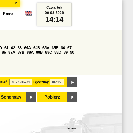
x
Czwartek
06-08-2026
Praca
14:14
D
61
62
63
64A
64B
65A
65B
66
67
86
87A
87B
88A
88B
88C
88D
89
90
zień:
i godzinę:
Schematy
Pobierz
Pomoc