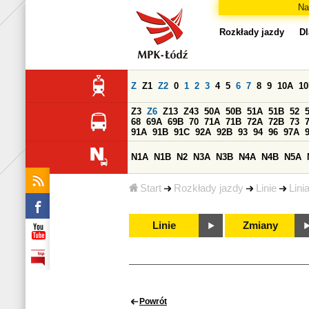
Na
Rozkłady jazdy
Dl
Z
Z1
Z2
0
1
2
3
4
5
6
7
8
9
10A
1
Z3
Z6
Z13
Z43
50A
50B
51A
51B
52
68
69A
69B
70
71A
71B
72A
72B
73
91A
91B
91C
92A
92B
93
94
96
97A
N1A
N1B
N2
N3A
N3B
N4A
N4B
N5A
Start
Rozkłady jazdy
Linie
Lini
Linie
Zmiany
Powrót