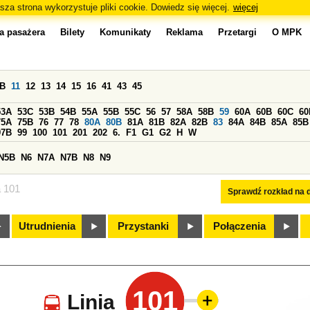
sza strona wykorzystuje pliki cookie. Dowiedz się więcej.
więcej
a pasażera
Bilety
Komunikaty
Reklama
Przetargi
O MPK
0B
11
12
13
14
15
16
41
43
45
53A
53C
53B
54B
55A
55B
55C
56
57
58A
58B
59
60A
60B
60C
60
75A
75B
76
77
78
80A
80B
81A
81B
82A
82B
83
84A
84B
85A
85B
97B
99
100
101
201
202
6.
F1
G1
G2
H
W
N5B
N6
N7A
N7B
N8
N9
a 101
Sprawdź rozkład na d
Utrudnienia
Przystanki
Połączenia
101
Linia