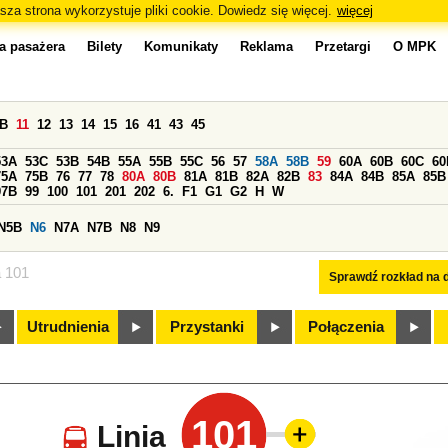
sza strona wykorzystuje pliki cookie. Dowiedz się więcej.
więcej
a pasażera
Bilety
Komunikaty
Reklama
Przetargi
O MPK
0B
11
12
13
14
15
16
41
43
45
53A
53C
53B
54B
55A
55B
55C
56
57
58A
58B
59
60A
60B
60C
60
75A
75B
76
77
78
80A
80B
81A
81B
82A
82B
83
84A
84B
85A
85B
97B
99
100
101
201
202
6.
F1
G1
G2
H
W
N5B
N6
N7A
N7B
N8
N9
a 101
Sprawdź rozkład na d
Utrudnienia
Przystanki
Połączenia
101
Linia