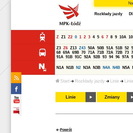
Na
Rozkłady jazdy
Dl
Z
Z1
Z2
0
1
2
3
4
5
6
7
8
9
10A
1
Z3
Z6
Z13
Z43
50A
50B
51A
51B
52
68
69A
69B
70
71A
71B
72A
72B
73
91A
91B
91C
92A
92B
93
94
96
97A
N1A
N1B
N2
N3A
N3B
N4A
N4B
N5A
Start
Rozkłady jazdy
Linie
Lini
Linie
Zmiany
Powrót