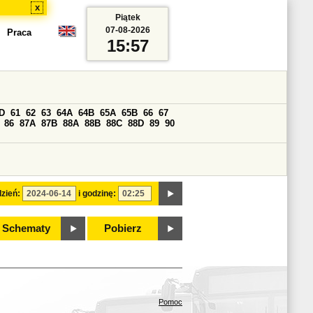
x
Piątek
07-08-2026
Praca
15:57
D
61
62
63
64A
64B
65A
65B
66
67
86
87A
87B
88A
88B
88C
88D
89
90
zień:
i godzinę:
Schematy
Pobierz
Pomoc