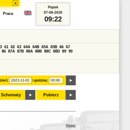
x
Piątek
07-08-2026
Praca
09:22
D
61
62
63
64A
64B
65A
65B
66
67
86
87A
87B
88A
88B
88C
88D
89
90
zień:
i godzinę:
Schematy
Pobierz
Pomoc