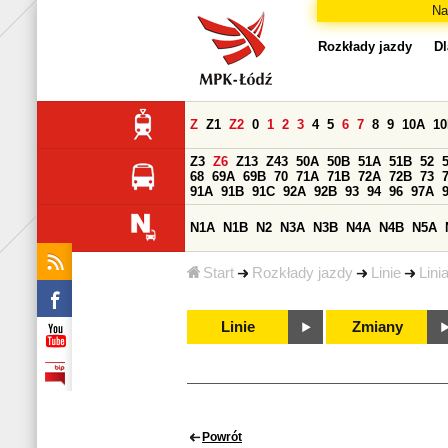
Na
Rozkłady jazdy
Dl
Z
Z1
Z2
0
1
2
3
4
5
6
7
8
9
10A
1
Z3
Z6
Z13
Z43
50A
50B
51A
51B
52
68
69A
69B
70
71A
71B
72A
72B
73
91A
91B
91C
92A
92B
93
94
96
97A
N1A
N1B
N2
N3A
N3B
N4A
N4B
N5A
Start
Rozkłady jazdy
Linie
Lini
Linie
Zmiany
Powrót