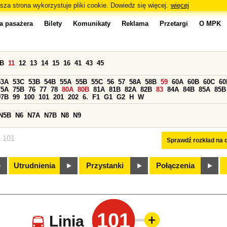
sza strona wykorzystuje pliki cookie. Dowiedz się więcej.
więcej
a pasażera
Bilety
Komunikaty
Reklama
Przetargi
O MPK
0B
11
12
13
14
15
16
41
43
45
53A
53C
53B
54B
55A
55B
55C
56
57
58A
58B
59
60A
60B
60C
60
75A
75B
76
77
78
80A
80B
81A
81B
82A
82B
83
84A
84B
85A
85B
97B
99
100
101
201
202
6.
F1
G1
G2
H
W
N5B
N6
N7A
N7B
N8
N9
a 101
Sprawdź rozkład na d
Utrudnienia
Przystanki
Połączenia
101
Linia