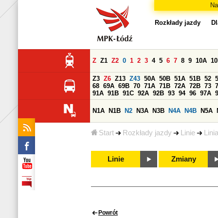
Na
Rozkłady jazdy
Dl
Z
Z1
Z2
0
1
2
3
4
5
6
7
8
9
10A
1
Z3
Z6
Z13
Z43
50A
50B
51A
51B
52
68
69A
69B
70
71A
71B
72A
72B
73
91A
91B
91C
92A
92B
93
94
96
97A
N1A
N1B
N2
N3A
N3B
N4A
N4B
N5A
Start
Rozkłady jazdy
Linie
Lini
Linie
Zmiany
Powrót