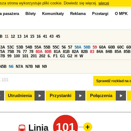
sza strona wykorzystuje pliki cookie. Dowiedz się więcej.
więcej
a pasażera
Bilety
Komunikaty
Reklama
Przetargi
O MPK
0B
11
12
13
14
15
16
41
43
45
53A
53C
53B
54B
55A
55B
55C
56
57
58A
58B
59
60A
60B
60C
60
75A
75B
76
77
78
80A
80B
81A
81B
82A
82B
83
84A
84B
85A
85B
97B
99
100
101
201
202
6.
F1
G1
G2
H
W
N5B
N6
N7A
N7B
N8
N9
a 101
Sprawdź rozkład na d
Utrudnienia
Przystanki
Połączenia
101
Linia