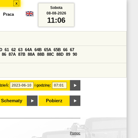
x
Sobota
08-08-2026
Praca
11:06
D
61
62
63
64A
64B
65A
65B
66
67
86
87A
87B
88A
88B
88C
88D
89
90
zień:
i godzinę:
Schematy
Pobierz
Pomoc