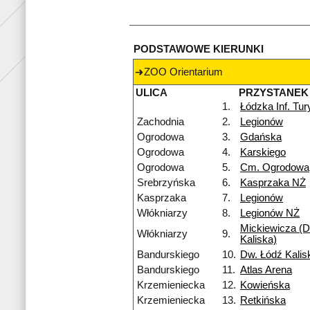
PODSTAWOWE KIERUNKI
ZOO Orientarium
ULICA
PRZYSTANEK
1.
Łódzka Inf. Tu
Zachodnia
2.
Legionów
Ogrodowa
3.
Gdańska
Ogrodowa
4.
Karskiego
Ogrodowa
5.
Cm. Ogrodowa
Srebrzyńska
6.
Kasprzaka NŻ
Kasprzaka
7.
Legionów
Włókniarzy
8.
Legionów NŻ
Mickiewicza (D
Włókniarzy
9.
Kaliska)
Bandurskiego
10.
Dw. Łódź Kalis
Bandurskiego
11.
Atlas Arena
Krzemieniecka
12.
Kowieńska
Krzemieniecka
13.
Retkińska