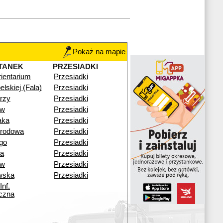
Pokaż na mapie
TANEK
PRZESIADKI
ientarium
Przesiadki
elskiej (Fala)
Przesiadki
rzy
Przesiadki
ów
Przesiadki
aka
Przesiadki
rodowa
Przesiadki
go
Przesiadki
a
Przesiadki
ów
Przesiadki
wska
Przesiadki
Inf.
czna