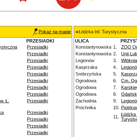
Pokaż na mapie
Łódzka Inf. Turystyczna
PRZESIADKI
ULICA
PRZYS
rystyczna
Przesiadki
Konstantynowska
1.
ZOO Or
Przesiadki
Konstantynowska
2.
Unii Lub
Przesiadki
Legionów
3.
Włóknia
Przesiadki
Kasprzaka
4.
Legion
Przesiadki
Srebrzyńska
5.
Kasprz
Przesiadki
Ogrodowa
6.
Cm. Og
Przesiadki
Ogrodowa
7.
Karskie
Przesiadki
Ogrodowa
8.
Gdańsk
w. Ł.
Przesiadki
Zachodnia
9.
Legion
Próchnika
10.
Piotrko
ka
Przesiadki
Łódzka 
11.
Przesiadki
Turysty
Przesiadki
Przesiadki