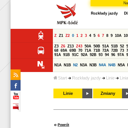
Na
Rozkłady jazdy
Dl
Z
Z1
Z2
0
1
2
3
4
5
6
7
8
9
10A
1
Z3
Z6
Z13
Z43
50A
50B
51A
51B
52
68
69A
69B
70
71A
71B
72A
72B
73
91A
91B
91C
92A
92B
93
94
96
97A
N1A
N1B
N2
N3A
N3B
N4A
N4B
N5A
Start
Rozkłady jazdy
Linie
Lini
Linie
Zmiany
Powrót