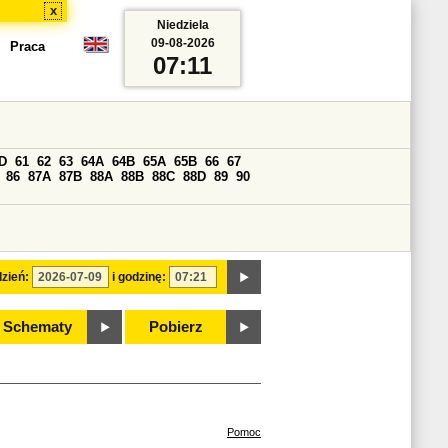
x
Niedziela
09-08-2026
Praca
07:11
D
61
62
63
64A
64B
65A
65B
66
67
86
87A
87B
88A
88B
88C
88D
89
90
zień:
i godzinę:
Schematy
Pobierz
Pomoc