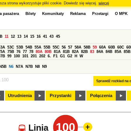
sza strona wykorzystuje pliki cookie. Dowiedz się więcej.
więcej
a pasażera
Bilety
Komunikaty
Reklama
Przetargi
O MPK
0B
11
12
13
14
15
16
41
43
45
53A
53C
53B
54B
55A
55B
55C
56
57
58A
58B
59
60A
60B
60C
60
75A
75B
76
77
78
80A
80B
81A
81B
82A
82B
83
84A
84B
85A
85B
97B
99
100
101
201
202
6.
F1
G1
G2
H
W
N5B
N6
N7A
N7B
N8
N9
a 100
Sprawdź rozkład na d
Utrudnienia
Przystanki
Połączenia
100
Linia