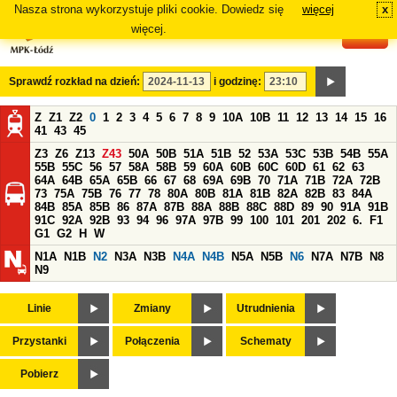
Nasza strona wykorzystuje pliki cookie. Dowiedz się
więcej
x
#
więcej.
Sprawdź rozkład na dzień:
i godzinę:
Z
Z1
Z2
0
1
2
3
4
5
6
7
8
9
10A
10B
11
12
13
14
15
16
41
43
45
Z3
Z6
Z13
Z43
50A
50B
51A
51B
52
53A
53C
53B
54B
55A
55B
55C
56
57
58A
58B
59
60A
60B
60C
60D
61
62
63
64A
64B
65A
65B
66
67
68
69A
69B
70
71A
71B
72A
72B
73
75A
75B
76
77
78
80A
80B
81A
81B
82A
82B
83
84A
84B
85A
85B
86
87A
87B
88A
88B
88C
88D
89
90
91A
91B
91C
92A
92B
93
94
96
97A
97B
99
100
101
201
202
6.
F1
G1
G2
H
W
N1A
N1B
N2
N3A
N3B
N4A
N4B
N5A
N5B
N6
N7A
N7B
N8
N9
Linie
Zmiany
Utrudnienia
Przystanki
Połączenia
Schematy
Pobierz