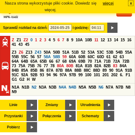
Nasza strona wykorzystuje pliki cookie. Dowiedz się
więcej
x
#
więcej.
Sprawdź rozkład na dzień:
i godzinę:
Z
Z1
Z2
0
1
2
3
4
5
6
7
8
9
10A
10B
11
12
13
14
15
16
41
43
45
Z3
Z6
Z13
Z43
50A
50B
51A
51B
52
53A
53C
53B
54B
55A
55B
55C
56
57
58A
58B
59
60A
60B
60C
60D
61
62
63
64A
64B
65A
65B
66
67
68
69A
69B
70
71A
71B
72A
72B
73
75A
75B
76
77
78
80A
80B
81A
81B
82A
82B
83
84A
84B
85A
85B
86
87A
87B
88A
88B
88C
88D
89
90
91A
91B
91C
92A
92B
93
94
96
97A
97B
99
100
101
201
202
6.
F1
G1
G2
H
W
N1A
N1B
N2
N3A
N3B
N4A
N4B
N5A
N5B
N6
N7A
N7B
N8
N9
Linie
Zmiany
Utrudnienia
Przystanki
Połączenia
Schematy
Pobierz