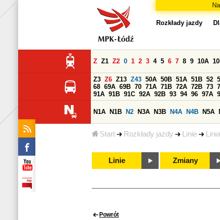
Na
Rozkłady jazdy
Dl
Z
Z1
Z2
0
1
2
3
4
5
6
7
8
9
10A
1
Z3
Z6
Z13
Z43
50A
50B
51A
51B
52
68
69A
69B
70
71A
71B
72A
72B
73
91A
91B
91C
92A
92B
93
94
96
97A
N1A
N1B
N2
N3A
N3B
N4A
N4B
N5A
Start
Rozkłady jazdy
Linie
Lini
Linie
Zmiany
Powrót