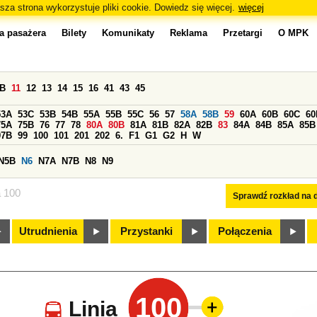
sza strona wykorzystuje pliki cookie. Dowiedz się więcej.
więcej
a pasażera
Bilety
Komunikaty
Reklama
Przetargi
O MPK
0B
11
12
13
14
15
16
41
43
45
53A
53C
53B
54B
55A
55B
55C
56
57
58A
58B
59
60A
60B
60C
60
75A
75B
76
77
78
80A
80B
81A
81B
82A
82B
83
84A
84B
85A
85B
97B
99
100
101
201
202
6.
F1
G1
G2
H
W
N5B
N6
N7A
N7B
N8
N9
a 100
Sprawdź rozkład na d
Utrudnienia
Przystanki
Połączenia
100
Linia