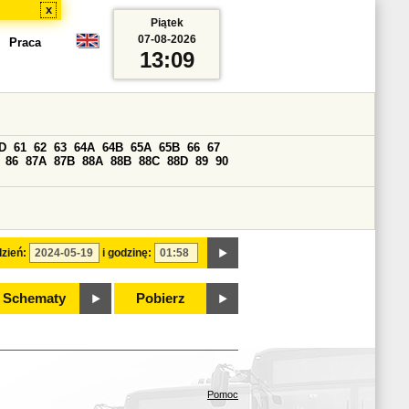
x
Piątek
07-08-2026
Praca
13:09
D
61
62
63
64A
64B
65A
65B
66
67
86
87A
87B
88A
88B
88C
88D
89
90
zień:
i godzinę:
Schematy
Pobierz
Pomoc